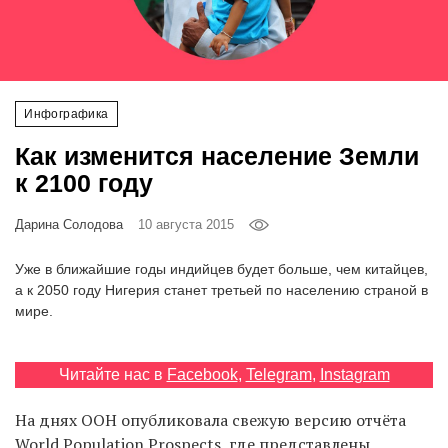
‘21
Фотопроект
Инфографика
Репортаж
Как изменится население Земли
Партнерский
к 2100 году
материал
Дарина Солодова
10 августа 2015
О
птичке
Уже в ближайшие годы индийцев будет больше, чем китайцев,
а к 2050 году Нигерия станет третьей по населению страной в
мире.
Рекламодателям
Читайте нас в
Facebook
,
Telegram
,
Instagram
На днях ООН опубликовала свежую версию отчёта
World Population Prospects, где представлены