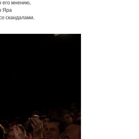
о его мнению,
о Яра
 со скандалами.