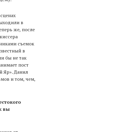
 сценах
выходили в
перь же, после
ежиссера
тниками съемок
известный в
и бы не так
анимает пост
й Яр». Данил
мов и том, чем,
естокого
к вы
шения от