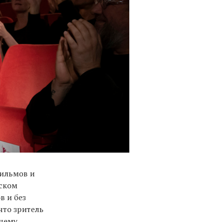
фильмов и
тском
в и без
что зритель
щему.