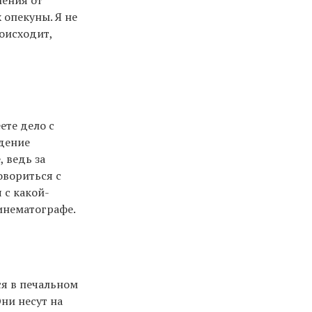
 опекуны. Я не
роисходит,
ете дело с
юдение
 ведь за
овориться с
 с какой-
кинематографе.
ся в печальном
ни несут на