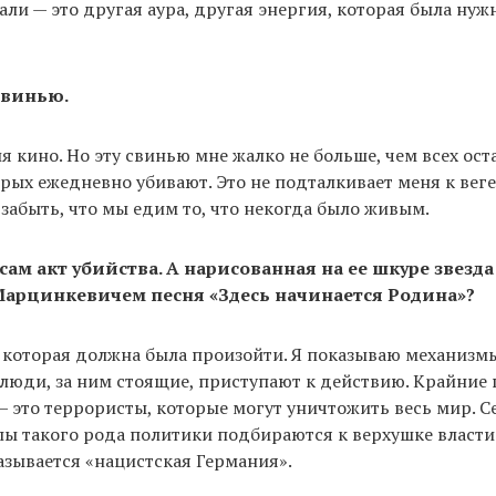
чали — это другая аура, другая энергия, которая была нуж
свинью.
ля кино. Но эту свинью мне жалко не больше, чем всех ос
рых ежедневно убивают. Это не подталкивает меня к веге
т забыть, что мы едим то, что некогда было живым.
 сам акт убийства. А нарисованная на ее шкуре звезд
Марцинкевичем песня «Здесь начинается Родина»?
, которая должна была произойти. Я показываю механизм
 люди, за ним стоящие, приступают к действию. Крайние
 это террористы, которые могут уничтожить весь мир. С
ы такого рода политики подбираются к верхушке власти
называется «нацистская Германия».