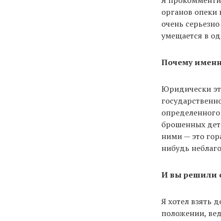
органов опеки 
очень серьезно
умещается в од
Почему именн
Юридически это
государственно
определенного 
брошенных дете
ними — это гор
нибудь неблаго
И вы решили 
Я хотел взять 
положении, вед