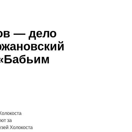
ов — дело
ржановский
 «Бабьим
Холокоста
ют за
узей Холокоста