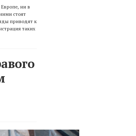
 Европе, ни в
 ними стоят
ляды приводят к
нстрация таких
авого
м