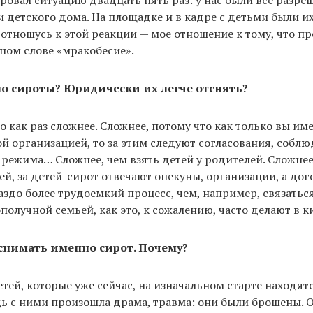
и детского дома. На площадке и в кадре с детьми были их
 отношусь к этой реакции — мое отношение к тому, что п
ном слове «мракобесие».
о сироты? Юридически их легче отcнять?
 как раз сложнее. Сложнее, потому что как только вы име
й организацией, то за этим следуют согласования, собл
режима… Сложнее, чем взять детей у родителей. Сложнее,
й, за детей-сирот отвечают опекуны, организации, а дог
аздо более трудоемкий процесс, чем, например, связаться
получной семьей, как это, к сожалению, часто делают в 
снимать именно сирот. Почему?
детей, которые уже сейчас, на изначальном старте находят
ь с ними произошла драма, травма: они были брошены. О