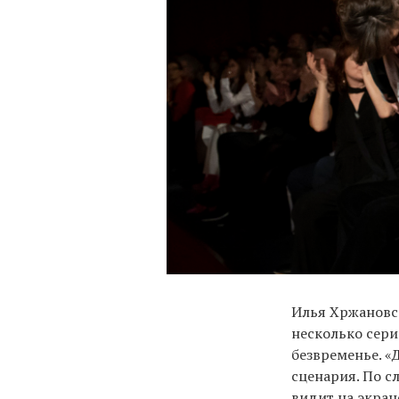
Илья Хржановск
несколько сери
безвременье. «
сценария. По с
видит на экран