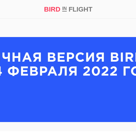
BIRD
FLIGHT
IN
кт
Репортаж