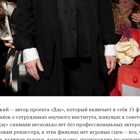
ий — автор проекта «Дау», который включает в себя 13 
алов о сотрудниках научного института, живущих в сове
Дау» снимали несколько лет без профессиональных актеро
ловам режиссера, в этих фильмах нет игровых сцен — все, 
е, включая пьянки, драки и секс, происходило по-настоя