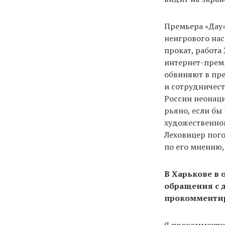
Премьера «Дау»
неигрового нас
прокат, работа
интернет-премь
обвиняют в пре
и сотрудничест
России неонаци
рьяно, если бы
художественног
Леховицер пого
по его мнению, 
В Харькове в 
обращения с д
прокомментир
Я прокомментир