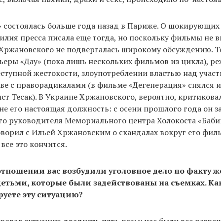
 состоялась больше года назад в Париже. О шокирующих
илия пресса писала еще тогда, но поскольку фильмы не 
 Хржановского не подвергалась широкому обсуждению. Те
еры «Дау» (пока лишь нескольких фильмов из цикла), р
ступной жестокости, злоупотреблении властью над учас
ве с праворадикалами (в фильме «Дегенерация» снялся 
ст Тесак). В Украине Хржановского, вероятно, критиковал
 не его настоящая должность: с осени прошлого года он з
о руководителя Мемориального центра Холокоста «Баби
ворил с Ильей Хржановским о скандалах вокруг его филь
все это кончится.
отношении вас возбудили уголовное дело по факту ж
етьми, которые были задействованы на съемках. Ка
уете эту ситуацию?
овал ситуацию двадцать пять раз: у нас были все разре