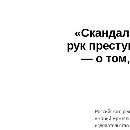
«Скандал
рук прест
— о том
Российского ре
«Бабий Яр» Иль
издевательство