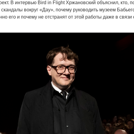
ект. В интервью Bird in Flight Хржановский объяснил, кто, п
 скандалы вокруг «Дау», почему руководить музеем Бабьег
но его и почему не отстранят от этой работы даже в связи