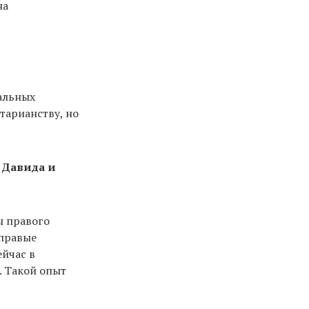
на
тальных
тарианству, но
а Давида и
ы правого
 правые
ейчас в
. Такой опыт