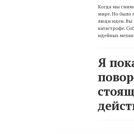
Когда мы снимал
мире. Но было 
люди идеи. Вы 
катастрофе. Со
идейных механ
Я пок
повор
стоящ
дейст