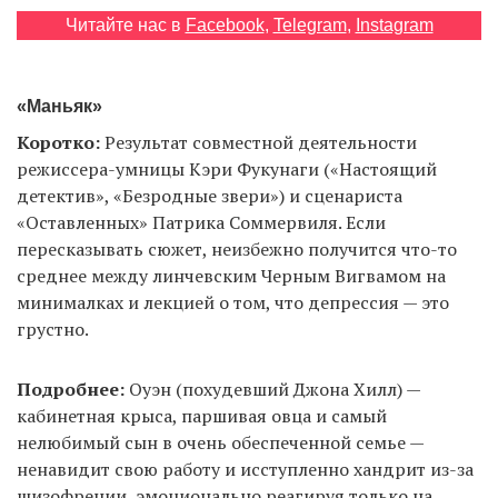
Читайте нас в
Facebook
,
Telegram
,
Instagram
EN
UA
«Маньяк»
Коротко:
Результат совместной деятельности
режиссера-умницы Кэри Фукунаги («Настоящий
детектив», «Безродные звери») и сценариста
«Оставленных» Патрика Соммервиля. Если
пересказывать сюжет, неизбежно получится что-то
среднее между линчевским Черным Вигвамом на
минималках и лекцией о том, что депрессия — это
грустно.
Подробнее:
Оуэн (похудевший Джона Хилл) —
кабинетная крыса, паршивая овца и самый
нелюбимый сын в очень обеспеченной семье —
ненавидит свою работу и исступленно хандрит из-за
шизофрении, эмоционально реагируя только на