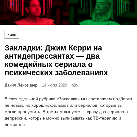
‘21
Фотопроект
Кино
Репортаж
Закладки: Джим Керри на
Партнерский
антидепрессантах — два
материал
комедийных сериала о
психических заболеваниях
О
птичке
Данил Леховицер
14 июля 2020
Рекламодателям
В еженедельной рубрике «Закладки» мы составляем подборки
не новых, но хороших фильмов или сериалов, которые вы
могли пропустить. В третьем выпуске — сразу два сериала о
депрессии, которые можно выписывать как ТВ-терапию и
лекарство.