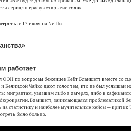
тив этот будет довольно кровавым. Уже до выхода запад
сти сериал в графу «открытие года».
отреть:
с 17 июля на Netflix
данства»
им работает
л ООН по вопросам беженцев Кейт Бланшетт вместе со с
и Белиндой Чайко дают голос тем, кто не был услышан и
ть: мигрантам, увязшим либо в лагерях, либо в кафкианс
 бюрократии. Бланшетт, занимающаяся проблематикой бе
ь на статистику и наиболее мучительные кейсы — критик 
мотреть было больно.