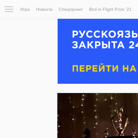
Игра
Новости
Спецпроект
Bird in Flight Prize ‘21
Вдохновение
Почему это шедевр
Мир
Фотопрое