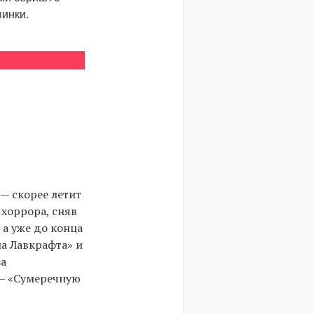
винки.
— скорее летит
хоррора, сняв
 а уже до конца
на Лавкрафта» и
за
 — «Сумеречную