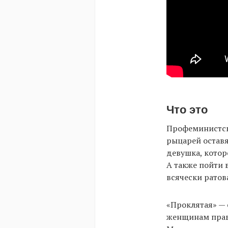
Что это
Профеминистск
рыцарей оставя
девушка, котор
А также пойти 
всячески ратов
«Проклятая» — 
женщинам право