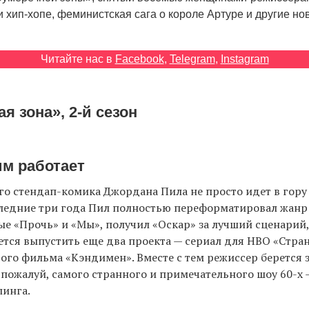
 хип-хопе, феминистская сага о короле Артуре и другие но
Читайте нас в
Facebook
,
Telegram
,
Instagram
я зона», 2-й сезон
им работает
о стендап-комика Джордана Пила не просто идет в гору 
следние три года Пил полностью переформатировал жанр 
е «Прочь» и «Мы», получил «Оскар» за лучший сценарий,
ется выпустить еще два проекта — сериал для HBO «Стра
ого фильма «Кэндимен». Вместе с тем режиссер берется 
пожалуй, самого странного и примечательного шоу 60-х
линга.