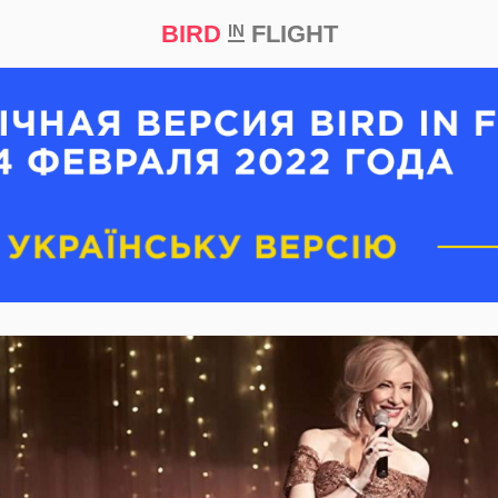
BIRD
FLIGHT
IN
кт
Репортаж