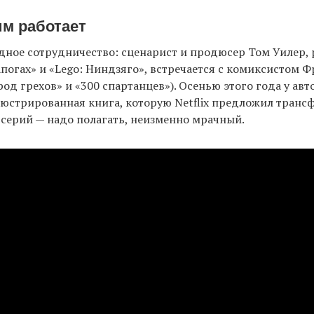
им работает
дное сотрудничество: сценарист и продюсер Том Уилер,
апогах» и «Lego: Ниндзяго», встречается с комиксистом 
од грехов» и «300 спартанцев»). Осенью этого года у ав
юстрированная книга, которую Netflix предложил транс
 серий — надо полагать, неизменно мрачный.