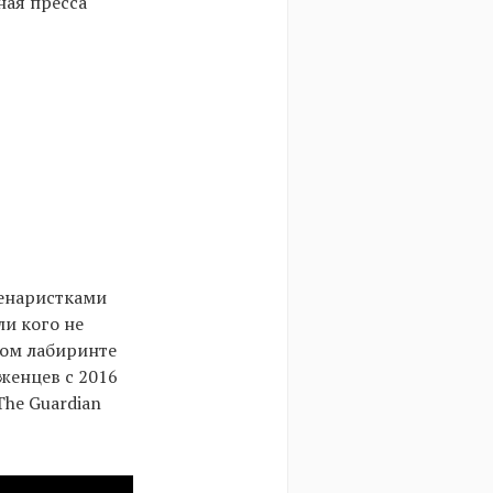
ная пресса
ценаристками
ли кого не
ком лабиринте
женцев с 2016
The Guardian