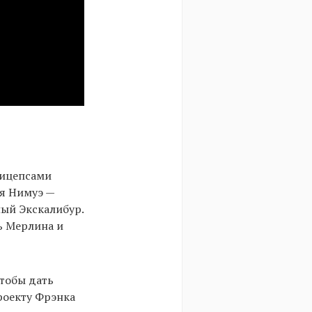
бицепсами
ся Нимуэ —
ный Экскалибур.
ь Мерлина и
чтобы дать
роекту Фрэнка