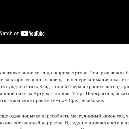
ое толкование легенд о короле Артуре. Поигрывающих 
т на второстепенных ролях, а в центре внимания окажет
ой суждено стать Владычицей Озера и хранить легендар
войной на отца Артура — короля Утера Пендрагона, искат
ать за женские права в темном Средневековье.
еще одна попытка пересобрать маскулинный канон так, 
 на собственный нарратив. И, судя по причастности к п