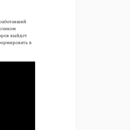
 работавший
Фрэнком
торов выйдет
формировать в