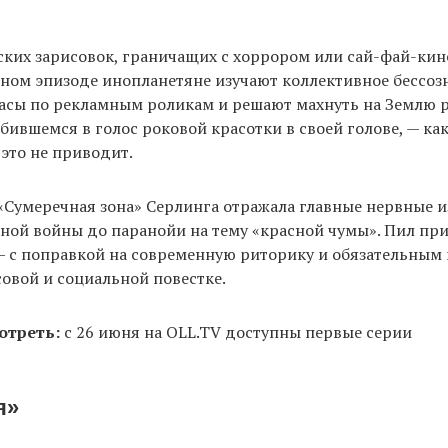
ких зарисовок, граничащих с хоррором или сай-фай-ки
ном эпизоде инопланетяне изучают коллективное бессоз
асы по рекламным роликам и решают махнуть на Землю р
бившемся в голос роковой красотки в своей голове, — как
это не приводит.
Сумеречная зона» Серлинга отражала главные нервные и
дной войны до паранойи на тему «красной чумы». Пил п
— с поправкой на современную риторику и обязательным
овой и социальной повестке.
отреть:
с 26 июня на OLL.TV доступны первые серии
я»