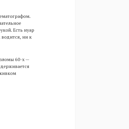
нематографом.
нательное
укой. Есть нуар
 водится, ни к
зломы 60-х —
ридерживается
 кивком