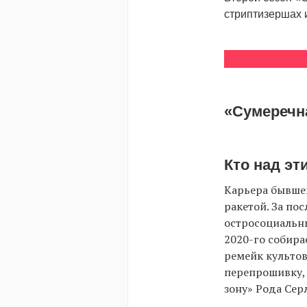
стриптизершах и
«Сумеречна
Кто над эт
Карьера бывшег
ракетой. За по
остросоциальны
2020-го собира
ремейк культов
перепрошивку, 
зону» Рода Сер