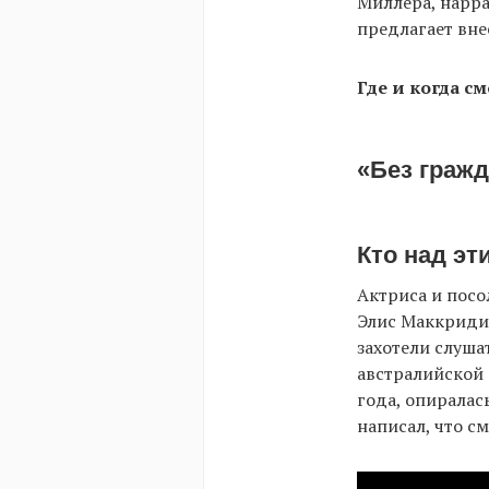
Миллера, нарра
предлагает вне
Где и когда см
«Без граж
Кто над эт
Актриса и посо
Элис Маккриди 
захотели слуша
австралийской
года, опиралас
написал, что с