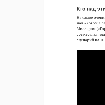
Кто над эт
Не самое очеви
над «Котом в с
Миллером («Гор
совместная илл
сценарий на 10