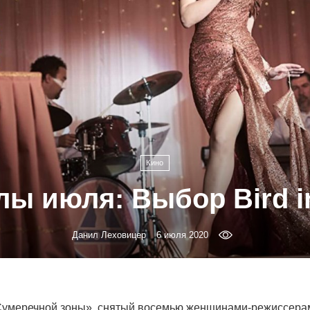
Кино
ы июля: Выбор Bird in
Данил Леховицер
6 июля 2020
Сумеречной зоны», снятый восемью женщинами-режиссера