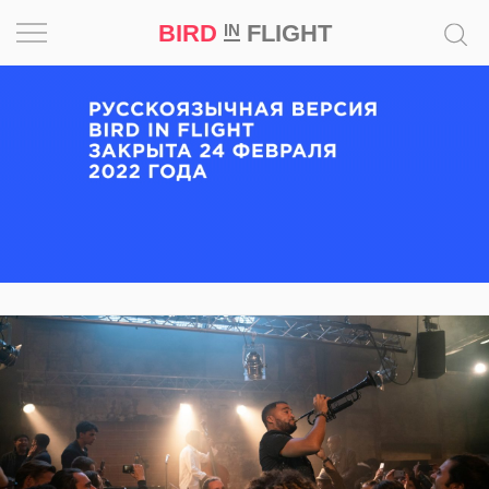
BIRD
FLIGHT
IN
Вдохновение
Почему
это
шедевр
Мир
Игра
Новости
Bird
in
Flight
Prize