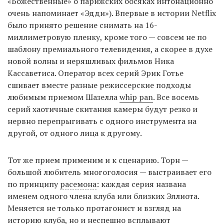
«Божественные» о парижских босяках интонационно
очень напоминает «Эдди»). Впервые в истории Netflix
было принято решение снимать на 16-
миллиметровую пленку, кроме того — совсем не по
шаблону премиального телевидения, а скорее в духе
новой волны и неряшливых фильмов Ника
Кассаветиса. Оператор всех серий Эрик Готье
сшивает вместе разные режиссерские подходы
любимым приемом Шазелла
whip pan
. Все восемь
серий хаотичные скитания камеры будут резко и
нервно перепрыгивать с одного инструмента на
другой, от одного лица к другому.
Тот же прием применим и к сценарию. Торн —
большой любитель многоголосия — выстраивает его
по принципу
расемона
: каждая серия названа
именем одного члена клуба или близких Эллиота.
Меняется не только протагонист и взгляд на
историю клуба, но и неспешно всплывают