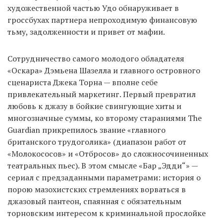
художественной частью Удо обнаруживает в
гроссбухах партнера непроходимую финансовую
тьму, задолженности и привет от мафии.
Сотрудничество самого молодого обладателя
«Оскара» Дэмьена Шазелла и главного островного
сценариста Джека Торна — вполне себе
привлекательный маркетинг. Первый превратил
любовь к джазу в бойкие свингующие хиты и
многозначные суммы, ко второму стараниями The
Guardian прикрепилось звание «главного
британского трудоголика» (диапазон работ от
«Молокососов» и «Отбросов» до сложносочиненных
театральных пьес). В этом смысле «Бар „Эдди“» —
сериал с предзаданными параметрами: история о
порою мазохистских стремлениях ворваться в
джазовый пантеон, спаянная с обязательным
торновским интересом к криминальной прослойке