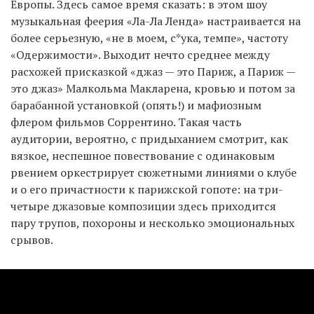
Европы. Здесь самое время сказать: в этом шоу
музыкальная феерия «Ла-Ла Ленда» настраивается на
более серьезную, «не в моем, с*ука, темпе», частоту
«Одержимости». Выходит нечто среднее между
расхожей присказкой «джаз — это Париж, а Париж —
это джаз» Малкольма Макларена, кровью и потом за
барабанной установкой (опять!) и мафиозным
флером фильмов Соррентино. Такая часть
аудитории, вероятно, с придыханием смотрит, как
вязкое, неспешное повествование с одинаковым
рвением оркестрирует сюжетными линиями о клубе
и о его причастности к парижской гопоте: на три-
четыре джазовые композиции здесь приходится
пару трупов, похороны и несколько эмоциональных
срывов.