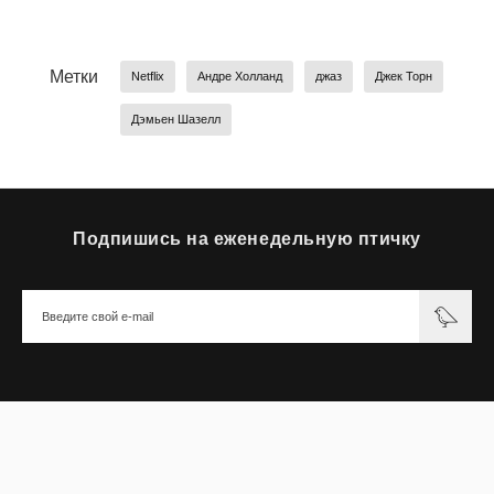
Метки
Netflix
Андре Холланд
джаз
Джек Торн
Дэмьен Шазелл
Подпишись на еженедельную птичку