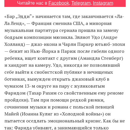
Читайте нас в
Facebook
,
Telegram
,
Instagram
«Бар „Эдди“» начинается там, где заканчивается «Ла-
EN
UA
Ла Ленд», — Франция сменила США, а минорная
музыкальная партитура сериала пришла на замену
бодрым композиции мюзикла. Эллиот Удо (Андре
Холланд) — джаз-икона и Чарли Паркер ютьюб-эпохи
— бежит из Нью-Йорка в Париж после гибели одного
ребенка, ищет контакт с другим (Амандла Стенберг)
и хандрит на камеру. Удо, никогда не позволявший
себе выйти к снобистской публике в нечищеных
ботинках, вынужден открыть джазовый клуб в
чумазом 13-м округе на пару с жуликоватым
Фаридом (Тахар Рахим со свойственным ему реноме
пройдохи). Там при помощи редкой рюмки,
сочинения музыки и романа с польской певицей
Майей (Иоанна Кулиг из «Холодной войны») он
пытается оседлать эмоциональный кризис. Как бы не
так: Фарида убивают, а занимающийся только