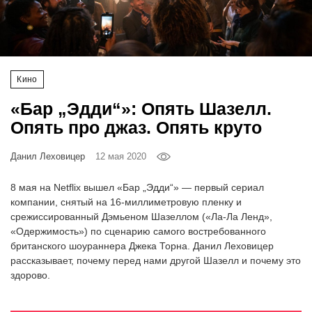
‘21
Фотопроект
Кино
Репортаж
«Бар „Эдди“»: Опять Шазелл.
Партнерский
Опять про джаз. Опять круто
материал
Данил Леховицер
12 мая 2020
О
птичке
8 мая на Netflix вышел «Бар „Эдди“» — первый сериал
компании, снятый на 16-миллиметровую пленку и
срежиссированный Дэмьеном Шазеллом («Ла-Ла Ленд»,
Рекламодателям
«Одержимость») по сценарию самого востребованного
британского шоураннера Джека Торна. Данил Леховицер
рассказывает, почему перед нами другой Шазелл и почему это
здорово.