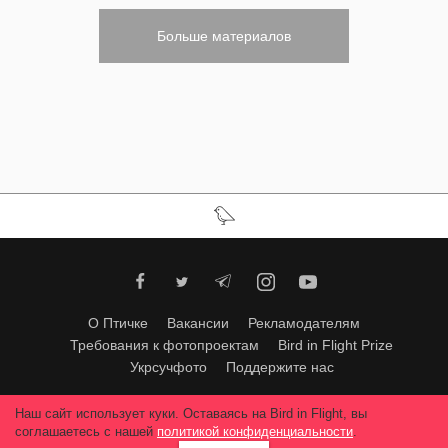
Больше материалов
О Птичке
Вакансии
Рекламодателям
Требования к фотопроектам
Bird in Flight Prize
Укрсучфото
Поддержите нас
Любое использование материалов допускается только с согласия
Наш сайт использует куки. Оставаясь на Bird in Flight, вы
редакции
.
© 2026, Bird In Flight.
соглашаетесь с нашей
политикой конфиденциальности
.
Все права защищены.