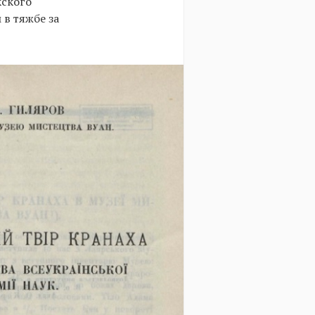
кского
 в тяжбе за