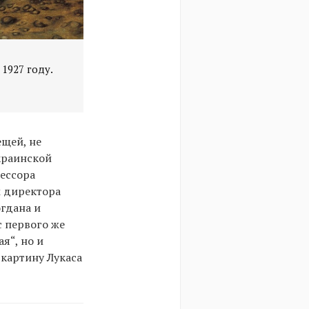
1927 году.
ещей, не
краинской
фессора
м директора
огдана и
с первого же
я“, но и
 картину Лукаса