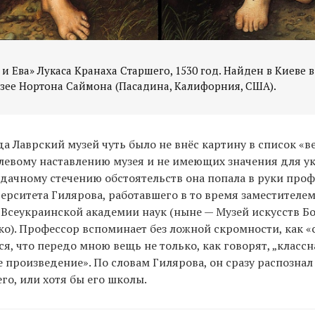
и Ева» Лукаса Кранаха Старшего, 1530 год. Найден в Киеве в 
да Лаврский музей чуть было не внёс картину в список «в
левому наставлению музея и не имеющих значения для у
удачному стечению обстоятельств она попала в руки про
ерситета Гилярова, работавшего в то время заместителе
 Всеукраинской академии наук (ныне — Музей искусств Б
о). Профессор вспоминает без ложной скромности, как «
я, что передо мною вещь не только, как говорят, „классна
 произведение». По словам Гилярова, он сразу распознал
го, или хотя бы его школы.