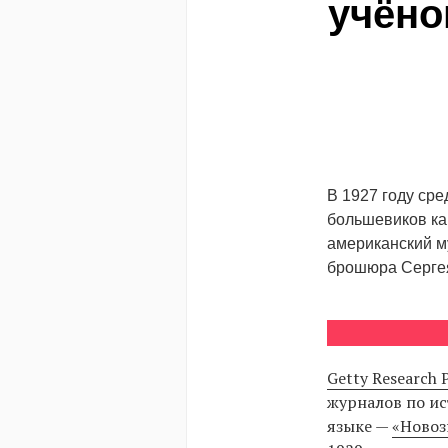
учёно
В 1927 году ср
большевиков ка
американский м
брошюра Серге
Getty Research 
журналов по ис
языке —
«Новоз