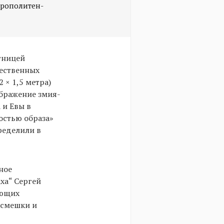
трополитен-
тницей
ественных
2 × 1,5 метра)
ображение змия-
 и Евы в
остью образа»
ределили в
ное
ха“ Сергей
ующих
асмешки и