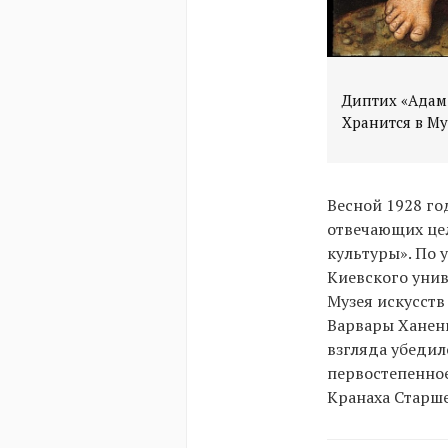
Диптих «Адам 
Весной 1928 го
отвечающих це
культуры». По 
Киевского унив
Музея искусств
Варвары Ханенк
взгляда убедилс
первостепенное
Кранаха Старше