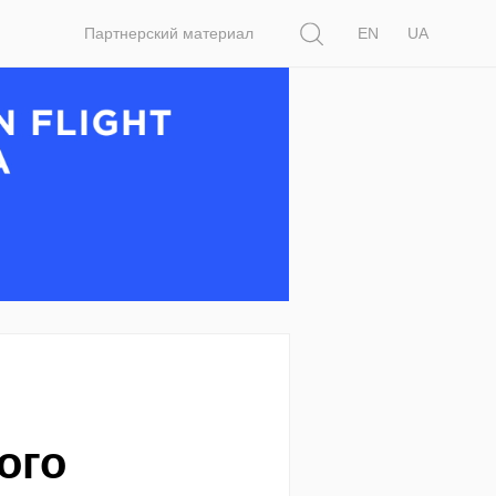
Поиск
Партнерский материал
EN
UA
ого