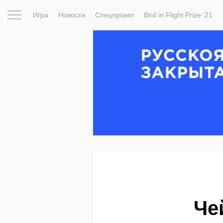
Игра
Новости
Спецпроект
Bird in Flight Prize ‘21
Вдохновение
Почему это шедевр
Мир
Фотопрое
Че