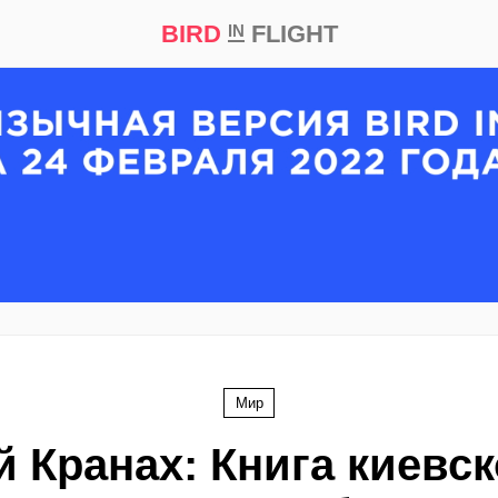
BIRD
FLIGHT
IN
кт
Репортаж
Мир
й Кранах: Книга киевск