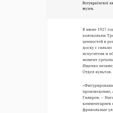
Всеукраїнскої а
музея.
В июне 1927 го
колокольни Тр
ценностей в р
доску с сильно
искусителя и о
момент грехопа
Ищенко незамед
Отдел культов.
«Фигурировала 
произведение, 
Гиляров. — Наг
комментариев 
фривольные ул