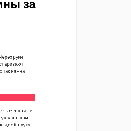
ины за
Через руки
оспаривают
х так важна
0 тысяч книг и
а украинском
кадемії наук»