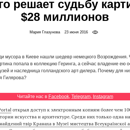
го решает судьбу карт
$28 миллионов
Мария Глазунова
23 июня 2016
еди мусора в Киеве нашли шедевр немецкого Возрождения. 
ртина попала в коллекцию Геринга, а сейчас владение ею 
узей и наследница голландского арт-дилера. Почему для ни
я Гилярова?
Читайте нас в
Facebook
,
Telegram
,
Instagram
Portal
открыл доступ к электронным копиям более чем 10
тории искусства и архитектуре. Среди них только одна н
найдений твір Кранаха в Музеї мистецтва Всеукраїнскої а