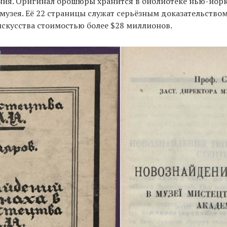
ания. Оригинал брошюры хранится в библиотеке нью-йор
узея. Её 22 страницы служат серьёзным доказательством
скусства стоимостью более $28 миллионов.