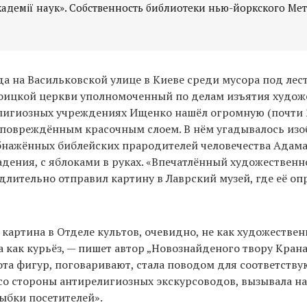
кадемії наук». Собственность библиотеки нью-йоркского Ме
да на Васильковской улице в Киеве среди мусора под лес
оицкой церкви уполномоченный по делам изъятия худож
елигиозных учреждениях Ищенко нашёл огромную (почти
 повреждённым красочным слоем. В нём угадывалось из
бнажённых библейских прародителей человечества Адама
дения, с яблоками в руках. «Впечатлённый художественн
лительно отправил картину в Лаврский музей, где её оп
картина в Отделе культов, очевидно, не как художествен
а как курьёз, — пишет автор „Новознайденого твору Крана
ота фигур, поговаривают, стала поводом для соответств
со стороны антирелигиозных экскурсоводов, вызывала н
ыбки посетителей».