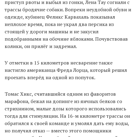
приступ рвоты и выбыл из гонки, Лена Тау согнали с
трассы бродячие собаки. Вопреки неудобной обуви и
одежде, кубинец Феликс Карвахаль показывал
неплохое время, пока не украл два персика из
стоящей у дороги машины и не закусил
подобранными на обочине яблоками. Почувствовав
колики, он прилёг и задремал.
У отметки в 15 километров несварение также
настигло американца Фреда Лорца, который решил
проехать вперёд на одной из попуток.
Томас Хикс, считавшийся одним из фаворитов
марафона, бежал на допинге из яичных белков со
стрихнином, малые дозы которого использовались
тогда для стимуляции. На 16-м километре трассы он
обратился к своей команде и умолял дать ему воды,
но получил отказ — вместо этого помощники