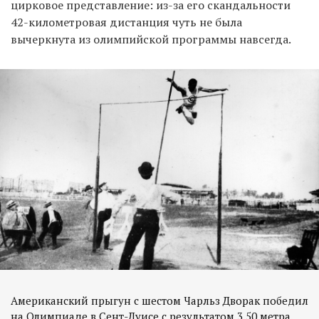
цирковое представление: из-за его скандальности
42-километровая дистанция чуть не была
вычеркнута из олимпийской программы навсегда.
Американский прыгун с шестом Чарльз Дворак победил
на Олимпиаде в Сент-Луисе с результатом 3,50 метра.