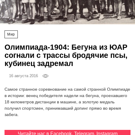
‘21
Фотопроект
Мир
Репортаж
Олимпиада-1904: Бегуна из ЮАР
Партнерский
согнали с трассы бродячие псы,
материал
кубинец задремал
О
16 августа 2016
птичке
Самое странное соревнование на самой странной Олимпиаде
Рекламодателям
в истории: венец победителя надели на бегуна, проехавшего
18 километров дистанции в машине, а золотую медаль
получил спортсмен, принимавший допинг прямо во время
забега.
Читайте нас в
Facebook
,
Telegram
,
Instagram