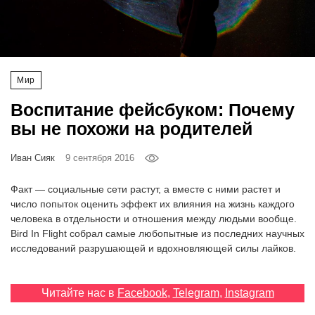
‘21
Фотопроект
Мир
Репортаж
Воспитание фейсбуком: Почему
Партнерский
вы не похожи на родителей
материал
Иван Сияк
9 сентября 2016
О
птичке
Факт — социальные сети растут, а вместе с ними растет и
число попыток оценить эффект их влияния на жизнь каждого
человека в отдельности и отношения между людьми вообще.
Рекламодателям
Bird In Flight cобрал самые любопытные из последних научных
исследований разрушающей и вдохновляющей силы лайков.
Читайте нас в
Facebook
,
Telegram
,
Instagram