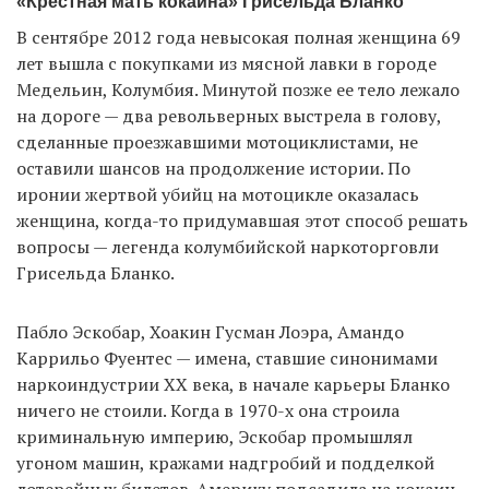
«Крестная мать кокаина» Грисельда Бланко
В сентябре 2012 года невысокая полная женщина 69
лет вышла с покупками из мясной лавки в городе
EN
UA
Медельин, Колумбия. Минутой позже ее тело лежало
на дороге — два револьверных выстрела в голову,
сделанные проезжавшими мотоциклистами, не
оставили шансов на продолжение истории. По
иронии жертвой убийц на мотоцикле оказалась
женщина, когда-то придумавшая этот способ решать
вопросы — легенда колумбийской наркоторговли
Грисельда Бланко.
Пабло Эскобар, Хоакин Гусман Лоэра, Амандо
Каррильо Фуентес — имена, ставшие синонимами
наркоиндустрии XX века, в начале карьеры Бланко
ничего не стоили. Когда в 1970-х она строила
криминальную империю, Эскобар промышлял
угоном машин, кражами надгробий и подделкой