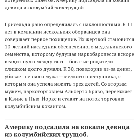
лотерейных билетов. Америку подсадила на кокаин
девица из колумбийских трущоб.
Грисельда рано определилась с наклонностями. В 11
лет в компании нескольких оборванцев она
совершает первое похищение. Их жертвой становится
10-летний наследник обеспеченного медельинского
семейства, которому будущая наркобаронесса вскоре
всадит пулю между глаз — богатые родители
слишком долго думали. К 30, повздорив из-за денег,
убивает первого мужа — мелкого преступника, с
которым она успела нажить трех детей. Со вторым
мужем, наркоторговцем Альберто Браво, переезжает
в Квинс в Нью-Йорке и ставит на поток торговлю
колумбийским кокаином.
Америку подсадила на кокаин девица
из колумбийских трущоб.