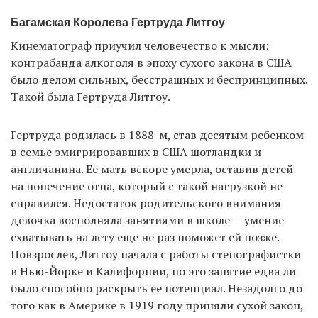
Багамская Королева Гертруда Литгоу
Кинематограф приучил человечество к мысли:
контрабанда алкоголя в эпоху сухого закона в США
было делом сильных, бесстрашных и беспринципных.
Такой была Гертруда Литгоу.
Гертруда родилась в 1888-м, став десятым ребенком
в семье эмигрировавших в США шотландки и
англичанина. Ее мать вскоре умерла, оставив детей
на попечение отца, который с такой нагрузкой не
справился. Недостаток родительского внимания
девочка восполняла занятиями в школе — умение
схватывать на лету еще не раз поможет ей позже.
Повзрослев, Литгоу начала с работы стенографистки
в Нью-Йорке и Калифорнии, но это занятие едва ли
было способно раскрыть ее потенциал. Незадолго до
того как в Америке в 1919 году приняли сухой закон,