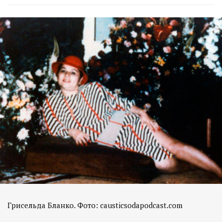
Грисельда Бланко. Фото: causticsodapodcast.com