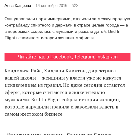
‘21
Анна Кащеева
14 сентября 2016
Они управляли наркоимпериями, отвечали за международную
Фотопроект
контрабанду спиртного и держали в страхе целые города — а
в перерывах ссорились с мужьями и рожали детей. Bird In
Репортаж
Flight вспоминает истории женщин-мафиози.
Партнерский
Читайте нас в
Facebook
,
Telegram
,
Instagram
материал
Кондолиза Райс, Хиллари Клинтон, директриса
О
вашей школы — женщины у власти уже не кажутся
птичке
исключением из правил. Но даже сегодня остаются
сферы, которые считаются исключительно
Рекламодателям
мужскими. Bird In Flight собрал истории женщин,
которые нарушили правила и завоевали власть в
самом жестоком бизнесе.