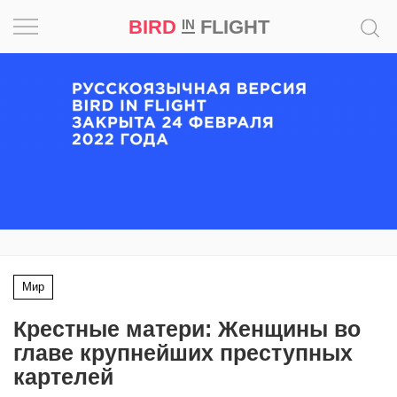
BIRD
FLIGHT
IN
Вдохновение
Почему
это
шедевр
Мир
Игра
Мир
Новости
Крестные матери: Женщины во
Bird
главе крупнейших преступных
in
картелей
Flight
Prize