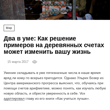
‘21
Фотопроект
Мир
Репортаж
Два в уме: Как решение
Партнерский
примеров на деревянных счетах
материал
может изменить вашу жизнь
О
15 марта 2017
птичке
Умение складывать в уме пятизначные числа в наше время
Рекламодателям
вряд ли кому-то всерьез пригодится. Однако Ульрих Бозер из
Центра американского прогресса выяснил, что, обучаясь при
помощи счетов арифметике, можно понять, как изучать любую
новую область, и обрести уверенность в себе. Vox
адаптировал
главу из его книги «Как учиться лучше».