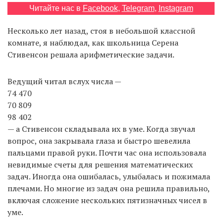
Читайте нас в
Facebook
,
Telegram
,
Instagram
Несколько лет назад, стоя в небольшой классной
EN
UA
комнате, я наблюдал, как школьница Серена
Стивенсон решала арифметические задачи.
Ведущий читал вслух числа —
74 470
70 809
98 402
— а Стивенсон складывала их в уме. Когда звучал
вопрос, она закрывала глаза и быстро шевелила
пальцами правой руки. Почти час она использовала
невидимые счеты для решения математических
задач. Иногда она ошибалась, улыбалась и пожимала
плечами. Но многие из задач она решила правильно,
включая сложение нескольких пятизначных чисел в
уме.