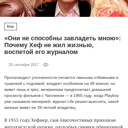
‘21
Фотопроект
Мир
Репортаж
«Они не способны завладеть мною»:
Почему Хеф не жил жизнью,
Партнерский
воспетой его журналом
материал
28 сентября 2017
О
птичке
Пропагандист утонченности питается свиными отбивными и
тушенкой с подливой; владеет особняком на 48 комнат, но
живет лишь в трех; вечеринкам предпочитает домашний
Рекламодателям
просмотр фильмов с Чаплином — в 1965 году, когда Playboy
уже называли империей, журнал Life решил выяснить, какой
жизнью живет ее 39-летний владелец.
В 1953 году Хефнер, сын благочестивых прихожан
методистской церкви, раздобыл снимки обнаженной