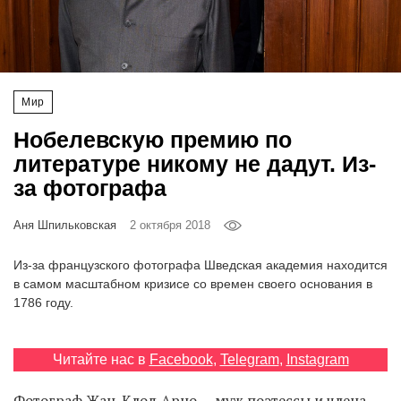
‘21
Фотопроект
Мир
Репортаж
Нобелевскую премию по
Партнерский
литературе никому не дадут. Из-
материал
за фотографа
О
Аня Шпильковская
2 октября 2018
птичке
Из-за французского фотографа Шведская академия находится
Рекламодателям
в самом масштабном кризисе со времен своего основания в
1786 году.
Читайте нас в
Facebook
,
Telegram
,
Instagram
Фотограф Жан-Клод Арно — муж поэтессы и члена