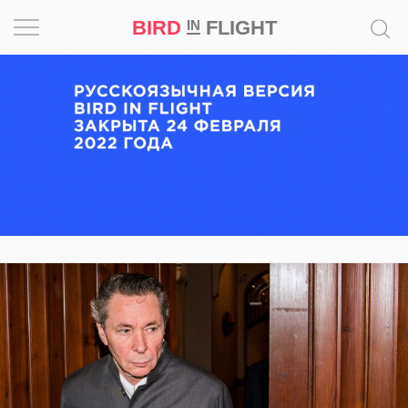
BIRD
FLIGHT
IN
Вдохновение
Почему
это
шедевр
Мир
Игра
Новости
Bird
in
Flight
Prize