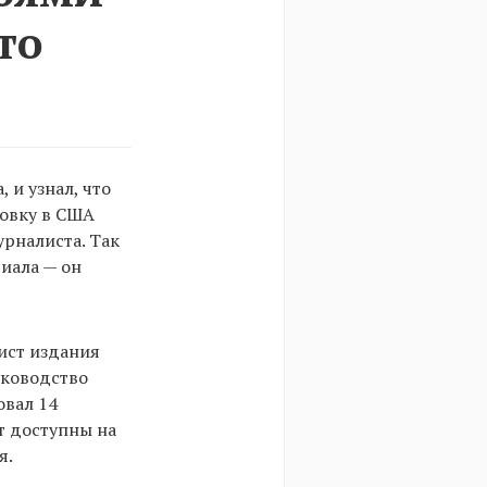
то
 и узнал, что
ровку в США
рналиста. Так
риала — он
ист издания
уководство
овал 14
т доступны на
я.