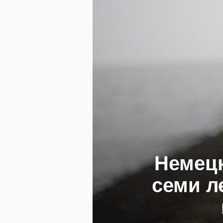
Немецк
семи л