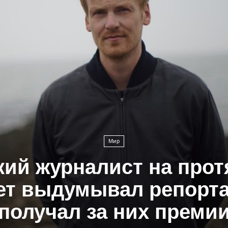
Мир
ий журналист на про
ет выдумывал репорт
получал за них преми