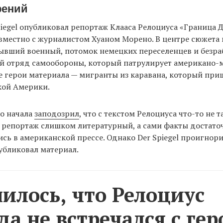
рений
piegel опубликовал репортаж Клааса Релоциуса «Граница 
местно с журналистом Хуаном Морено. В центре сюжета 
ывший военный, потомок немецких переселенцев и безра
й отряд самообороны, который патрулирует американо-
е герои материала — мигранты из каравана, который при
кой Америки.
о начала
заподозрил
, что с текстом Релоциуса что-то не 
о репортаж слишком литературный, а сами факты достато
ись в американской прессе. Однако Der Spiegel проигнор
убликовал материал.
илось, что Релоциус
да не встречался с ге