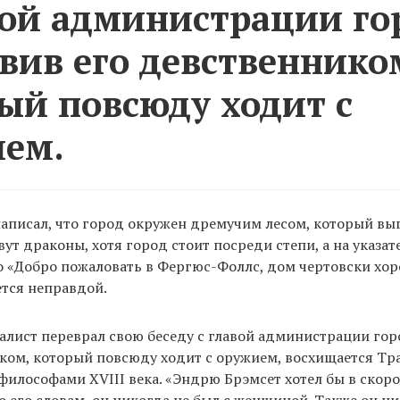
вой администрации го
вив его девственнико
ый повсюду ходит с
ем.
написал, что город окружен дремучим лесом, который выг
вут драконы, хотя город стоит посреди степи, а на указат
 «Добро пожаловать в Фергюс-Фоллс, дом чертовски хор
ется неправдой.
алист переврал свою беседу с главой администрации гор
ком, который повсюду ходит с оружием, восхищается Тр
илософами XVIII века. «Эндрю Брэмсет хотел бы в скор