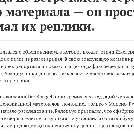
о материала — он прос
ал их реплики.
вязался с объединением, в которое входит отряд Джегера,
да с ними не разговаривал. В свою следующую команди
ероев репортажа и показал им фотографию немецкого жу
о Релоциус никогда не встречался с героями своего мате
 их реплики.
в
заявлении
Der Spiegel, подозрения, что ведущий журнал
ьсификацией материалов, появились только у Морено. Р
начало расследование. Релоциус признался, что сфабрик
 декабря 33-летнего журналиста уволили. Его статьи буду
ниями редакции до окончания внутреннего расследовани