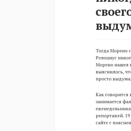
своег
выдум
Тогда Морено с
Релоциус никог
Морено нашел г
выяснилось, чт
просто выдумал
Как говорится 
занимается фал
еженедельника 
репортажей. 19
сайте с поясне