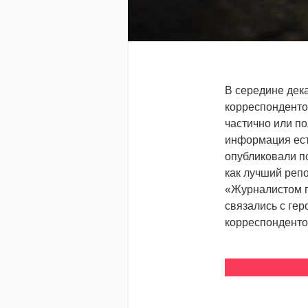
В середине дек
корреспонденто
частично или п
информация есть
опубликовали п
как лучший реп
«Журналистом г
связались с гер
корреспонденто