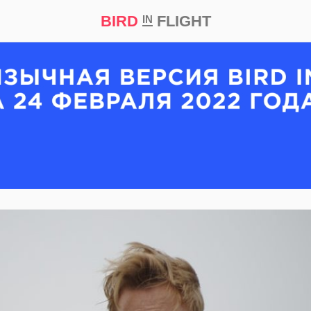
BIRD
FLIGHT
IN
кт
Репортаж