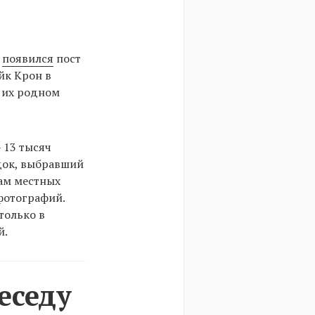
m
появился
пост
йк Крон в
 их родном
 13 тысяч
док, выбравший
вам местных
 фотографий.
только в
й.
еседу