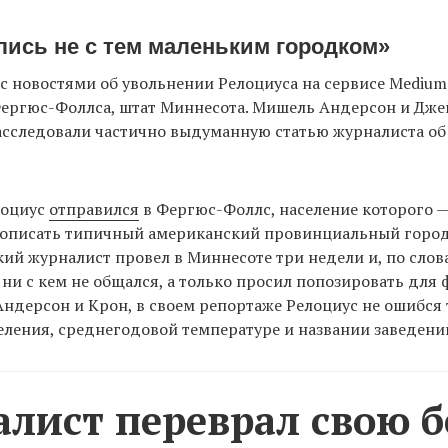
лись не с тем маленьким городком»
с новостями об увольнении Релоциуса на сервисе Mediu
Фергюс-Фоллса, штат Миннесота. Мишель Андерсон и Дже
асследовали частично выдуманную статью журналиста об
лоциус
отправился
в Фергюс-Фоллс, население которого —
ы описать типичный американский провинциальный горо
ий журналист провел в Миннесоте три недели и, по сло
 ни с кем не общался, а только просил попозировать для
ндерсон и Крон, в своем репортаже Релоциус не ошибся 
еления, среднегодовой температуре и названии заведени
лист переврал свою б