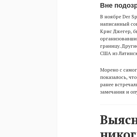
Вне подоз
В ноябре Der S
написанный сов
Крис Джегер, б
организовавши
границу. Други
США из Латинс
Морено с самог
показалось, чт
ранее встречал
замечания и оп
Выясн
никог