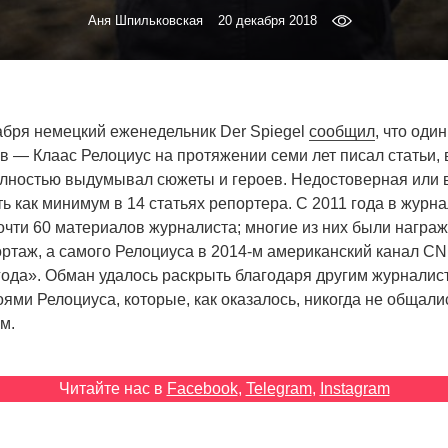
Аня Шпильковская
20 декабря 2018
абря немецкий еженедельник Der Spiegel
сообщил
, что оди
в — Клаас Релоциус на протяжении семи лет писал статьи, 
олностью выдумывал сюжеты и героев. Недостоверная ил
 как минимум в 14 статьях репортера. С 2011 года в журн
очти 60 материалов журналиста; многие из них были нагр
ортаж, а самого Релоциуса в 2014-м американский канал C
ода». Обман удалось раскрыть благодаря другим журналис
оями Релоциуса, которые, как оказалось, никогда не общали
м.
Читайте нас в
Facebook
,
Telegram
,
Instagram