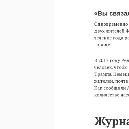
«Вы связа
Одновременно 
двух жителей 
течение года р
городе.
В 2017 году Ре
человек, чтоб
Трампа. Немецк
жителей, почти
Как сообщили А
количестве нас
Журна