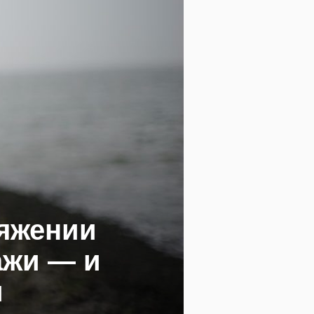
тяжении
ажи — и
и