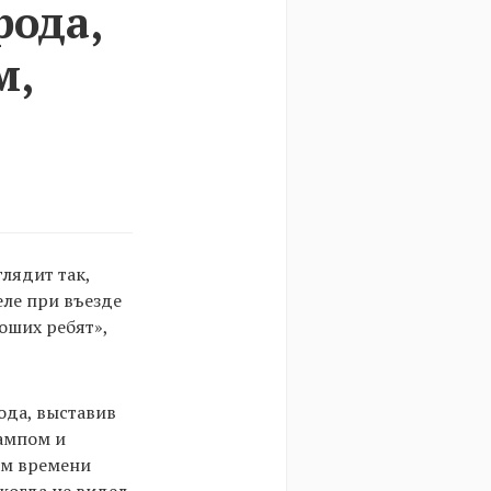
рода,
м,
лядит так,
еле при въезде
оших ребят»,
ода, выставив
ампом и
ом времени