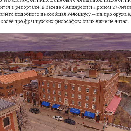
по его словам, он никогда не был с женщиной. Также он н
рится в репортаже. В беседе с Андерсон и Кроном 27-лет
 ничего подобного не сообщал Релоциусу — ни про оружие,
 более про французских философов: он их даже не читал.