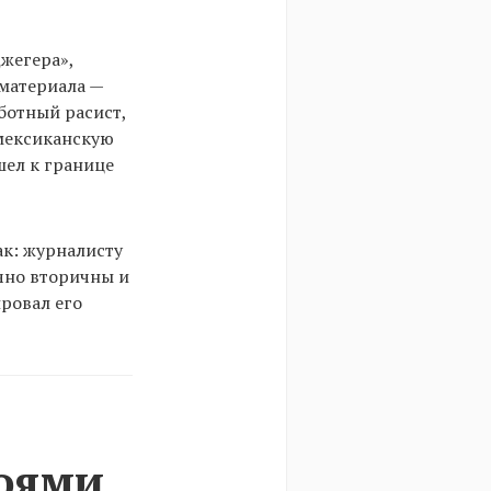
Джегера»,
материала —
ботный расист,
мексиканскую
шел к границе
так: журналисту
чно вторичны и
ировал его
роями