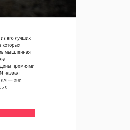
н из его лучших
в которых
и вымышленная
але
аждены премиями
NN назвал
там — они
сь с