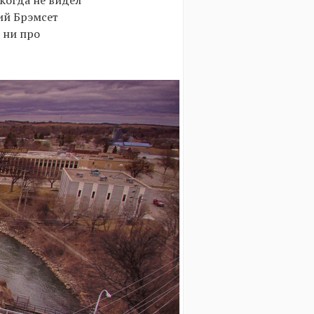
икогда не видел
ний Брэмсет
 ни про