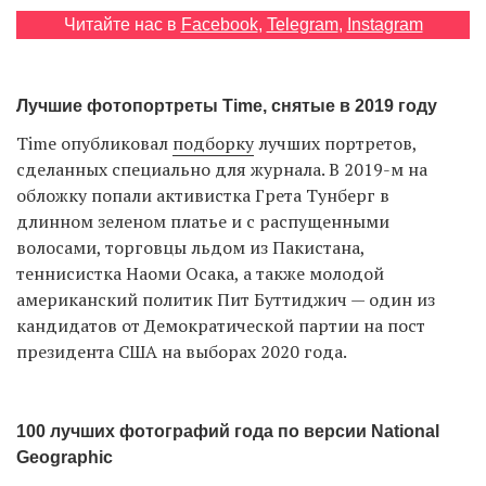
Читайте нас в
Facebook
,
Telegram
,
Instagram
EN
UA
Лучшие фотопортреты Time, снятые в 2019 году
Time опубликовал
подборку
лучших портретов,
сделанных специально для журнала. В 2019-м на
обложку попали активистка Грета Тунберг в
длинном зеленом платье и с распущенными
волосами, торговцы льдом из Пакистана,
теннисистка Наоми Осака, а также молодой
американский политик Пит Буттиджич — один из
кандидатов от Демократической партии на пост
президента США на выборах 2020 года.
100 лучших фотографий года по версии National
Geographic