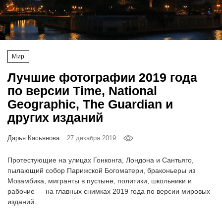
‘21
Фотопроект
Мир
Репортаж
Лучшие фотографии 2019 года
Партнерский
по версии Time, National
материал
Geographic, The Guardian и
других изданий
О
птичке
Дарья Касьянова
27 декабря 2019
Рекламодателям
Протестующие на улицах Гонконга, Лондона и Сантьяго,
пылающий собор Парижской Богоматери, браконьеры из
Мозамбика, мигранты в пустыне, политики, школьники и
рабочие — на главных снимках 2019 года по версии мировых
изданий.