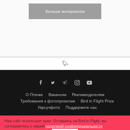
Больше материалов
О Птичке
Вакансии
Рекламодателям
Требования к фотопроектам
Bird in Flight Prize
Укрсучфото
Поддержите нас
Любое использование материалов допускается только с согласия
Наш сайт использует куки. Оставаясь на Bird in Flight, вы
редакции
.
© 2026, Bird In Flight.
соглашаетесь с нашей
политикой конфиденциальности
.