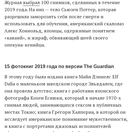
Журнал
выбрал
100 снимков, сделанных в течение
2019 года. На них — тело Сьюзен Поттер, которая
разрешила заморозить себя после смерти и
использовать для обучения, американский скалолаз
Алекс Хоннольд, японцы, одержимые понятием
«каваий», и жираф, обвивающий шеей своего
опекуна-кенийца.
15 фотокниг 2019 года по версии The Guardian
В этому году была издана книга Майи Дэниелс Elf
Dalia о маленьком шведском городе Эльвдален, где
она провела детство; книга с работами японского
фотографа Кохеи Ёсиюки, который в начале 1970-х
снимал людей, занимающихся сексом в публичных
местах Токио; книга Грегори Халперна, в которой он
исследует американское понимание мужественности,
и книга с портретами джазовых исполнителей