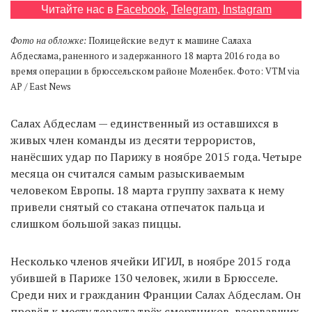
Читайте нас в
Facebook
,
Telegram
,
Instagram
Фото на обложке:
Полицейские ведут к машине Салаха
EN
UA
Абдеслама, раненного и задержанного 18 марта 2016 года во
время операции в брюссельском районе Моленбек. Фото: VTM via
AP / East News
Салах Абдеслам — единственный из оставшихся в
живых член команды из десяти террористов,
нанёсших удар по Парижу в ноябре 2015 года. Четыре
месяца он считался самым разыскиваемым
человеком Европы. 18 марта группу захвата к нему
привели снятый со стакана отпечаток пальца и
слишком большой заказ пиццы.
Несколько членов ячейки ИГИЛ, в ноябре 2015 года
убившей в Париже 130 человек, жили в Брюсселе.
Среди них и гражданин Франции Салах Абдеслам. Он
провёл к месту теракта трёх смертников, взорвавших