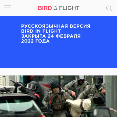
BIRD
FLIGHT
IN
Вдохновение
Почему
это
шедевр
Мир
Игра
Новости
Bird
in
Flight
Prize