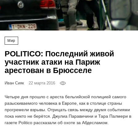
‘21
Фотопроект
Репортаж
Мир
POLITICO: Последний живой
Партнерский
материал
участник атаки на Париж
арестован в Брюсселе
О
птичке
Иван Сияк
22 марта 2016
Четыре дня прошло с ареста бельгийской полицией самого
Рекламодателям
разыскиваемого человека в Европе, как в столице страны
прогремели взрывы. Отрицать связь между двумя событиями
пока никто не берётся. Джулиа Паравичини и Тара Палмери в
газете Politico рассказали об охоте за Абдесламом.