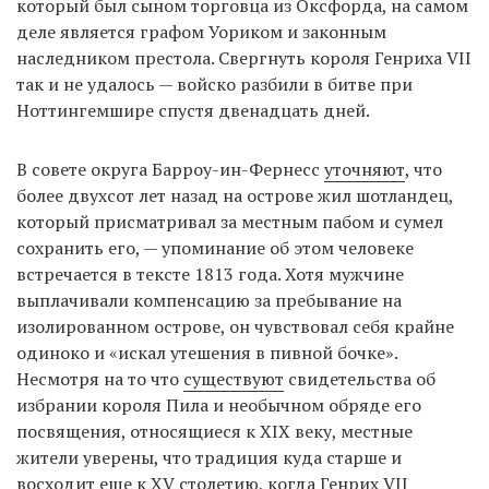
который был сыном торговца из Оксфорда, на самом
деле является графом Уориком и законным
наследником престола. Свергнуть короля Генриха VII
так и не удалось — войско разбили в битве при
Ноттингемшире спустя двенадцать дней.
В совете округа Барроу-ин-Фернесс
уточняют
, что
более двухсот лет назад на острове жил шотландец,
который присматривал за местным пабом и сумел
сохранить его, — упоминание об этом человеке
встречается в тексте 1813 года. Хотя мужчине
выплачивали компенсацию за пребывание на
изолированном острове, он чувствовал себя крайне
одиноко и «искал утешения в пивной бочке».
Несмотря на то что
существуют
свидетельства об
избрании короля Пила и необычном обряде его
посвящения, относящиеся к XIX веку, местные
жители уверены, что традиция куда старше и
восходит еще к XV столетию, когда Генрих VII