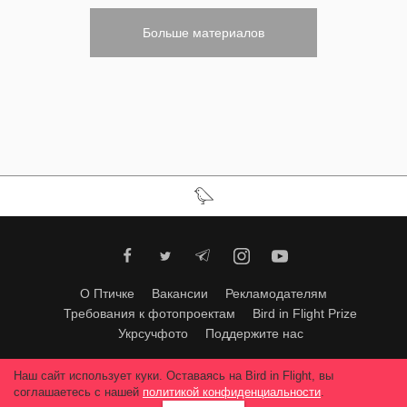
Больше материалов
О Птичке
Вакансии
Рекламодателям
Требования к фотопроектам
Bird in Flight Prize
Укрсучфото
Поддержите нас
Любое использование материалов допускается только с согласия
Наш сайт использует куки. Оставаясь на Bird in Flight, вы
редакции
.
© 2026, Bird In Flight.
соглашаетесь с нашей
политикой конфиденциальности
.
Все права защищены.