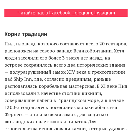
Читайте нас в
Facebook
,
Telegram
,
Instagram
EN
UA
Корни традиции
Пил, площадь которого составляет всего 20 гектаров,
расположен на северо-западе Великобритании. Хотя
люди заселили его более 3 тысяч лет назад, на
острове сохранилось всего два исторических здания
— полуразрушенный замок XIV века и трехсотлетний
паб Ship Inn, где, согласно преданиям, раньше
располагалась корабельная мастерская. В XI веке Пил
использовали в качестве стоянки викинги,
совершавшие набеги в Ирландском море, а в начале
1300-х годов здесь поселились монахи аббатства
Фернесс — они и возвели замок для защиты от
шотландских налетчиков и пиратов. Для
строительства
использовали
камни, которые удалось