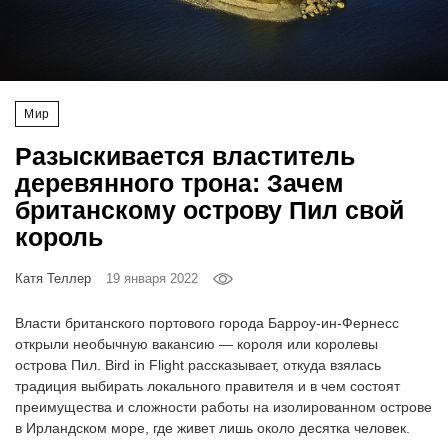
‘21
Фотопроект
Мир
Репортаж
Разыскивается властитель
Партнерский
деревянного трона: Зачем
материал
британскому острову Пил свой
король
О
птичке
Катя Теллер
19 января 2022
Рекламодателям
Власти британского портового города Барроу-ин-Фернесс
открыли необычную вакансию — короля или королевы
острова Пил. Bird in Flight рассказывает, откуда взялась
традиция выбирать локального правителя и в чем состоят
преимущества и сложности работы на изолированном острове
в Ирландском море, где живет лишь около десятка человек.