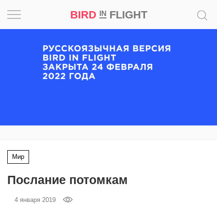
BIRD
FLIGHT
IN
Вдохновение
Почему
это
шедевр
Мир
Игра
Мир
Новости
Послание потомкам
Bird
in
4 января 2019
Flight
Prize