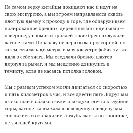
На самом верху китайцы покидают нас и идут на
свою экскурсию, а мы втроем направляемся сквозь
плотную дымку к проходу в горе, где обнаруживаем
полированное бревно с деревянными сиденьями —
наверное, у гномов и троллей такие бревна служили
вагонетками. Поначалу пещера была просторной, но
затем сузилась до метра, и моя клаустрофобия тут же
дала о себе знать. Мы оседлали бревно, шахтер
дернул за рычаг, и мы медленно двинулись в
темноту, едва не касаясь потолка головой.
Мы с равным успехом могли двигаться со скоростью
и пять километров в час, и все двести пять. Вдруг мы
выскочили в облако свежего воздуха где-то в глубине
горы, вагонетка въехала в освещенную пещеру, мы
спешились и отправились вглубь шахты по тропинке,
петляющей кругами.