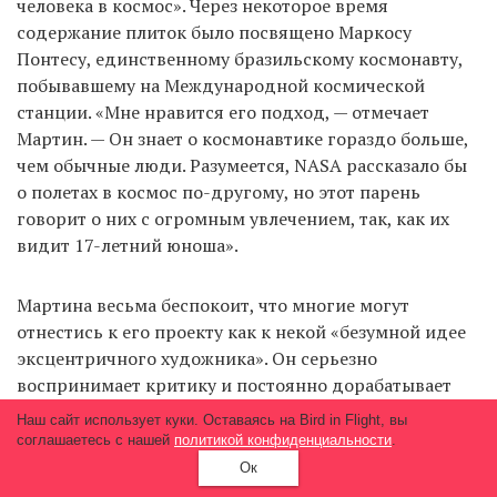
человека в космос». Через некоторое время
содержание плиток было посвящено Маркосу
Понтесу, единственному бразильскому космонавту,
побывавшему на Международной космической
станции. «Мне нравится его подход, — отмечает
Мартин. — Он знает о космонавтике гораздо больше,
чем обычные люди. Разумеется, NASA рассказало бы
о полетах в космос по-другому, но этот парень
говорит о них с огромным увлечением, так, как их
видит 17-летний юноша».
Мартина весьма беспокоит, что многие могут
отнестись к его проекту как к некой «безумной идее
эксцентричного художника». Он серьезно
воспринимает критику и постоянно дорабатывает
проект, стремясь сбалансировать все три источника
Наш сайт использует куки. Оставаясь на Bird in Flight, вы
информации. «Именно так поступают хорошие
соглашаетесь с нашей
политикой конфиденциальности
.
художники и ученые. Им постоянно приходится
Ок
находиться за гранью нормы, чтобы устанавливать