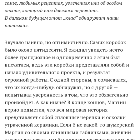
семье, любимых рецептах, увлечениях или об особом
опыте, который вам довелось пережить.
В далеком будущем этот „клад“ обнаружат наши
потомки».
Звучало наивно, но оптимистично. Самих коробок
было около пятидесяти. Я ожидал увидеть нечто
более грандиозное и одновременно с этим был
впечатлен, ведь эти коробки представляли собой и
начало удивительного проекта, и результат
огромной работы. С одной стороны, я сомневался,
что их когда-нибудь обнаружат, но с другой —
испытывал уверенность в том, что это обязательно
произойдет. А как иначе? В конце концов, Мартин
верно подметил, что вся мировая история
представляет собой сплошные черепки и осколки
утраченной керамики. Если б не какой-то шумерский
Мартин со своими глиняными табличками, живший
тысячи лет назад, мы бы никогда не узнали о том, как