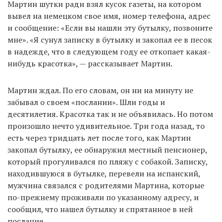
Мартин шутки ради взял кусок газеты, на котором
вывел на немецком свое имя, номер телефона, адрес
и сообщение: «Если вы нашли эту бутылку, позвоните
EN
UA
мне». «Я сунул записку в бутылку и закопал ее в песок
в надежде, что в следующем году ее откопает какая-
нибудь красотка», — рассказывает Мартин.
Мартин ждал. По его словам, он ни на минуту не
забывал о своем «послании». Шли годы и
десятилетия. Красотка так и не объявилась. Но потом
произошло нечто удивительное. Три года назад, то
есть через тридцать лет после того, как Мартин
закопал бутылку, ее обнаружил местный пенсионер,
который прогуливался по пляжу с собакой. Записку,
находившуюся в бутылке, перевели на испанский,
мужчина связался с родителями Мартина, которые
по-прежнему проживали по указанному адресу, и
сообщил, что нашел бутылку и спрятанное в ней
послание.