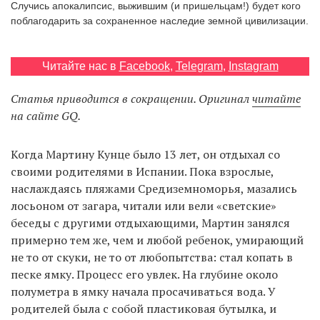
Случись апокалипсис, выжившим (и пришельцам!) будет кого
‘21
поблагодарить за сохраненное наследие земной цивилизации.
Фотопроект
Читайте нас в
Facebook
,
Telegram
,
Instagram
Репортаж
Статья приводится в сокращении. Оригинал
читайте
на сайте GQ.
Партнерский
материал
Когда Мартину Кунце было 13 лет, он отдыхал со
своими родителями в Испании. Пока взрослые,
О
наслаждаясь пляжами Средиземноморья, мазались
птичке
лосьоном от загара, читали или вели «светские»
беседы с другими отдыхающими, Мартин занялся
Рекламодателям
примерно тем же, чем и любой ребенок, умирающий
не то от скуки, не то от любопытства: стал копать в
песке ямку. Процесс его увлек. На глубине около
полуметра в ямку начала просачиваться вода. У
родителей была с собой пластиковая бутылка, и