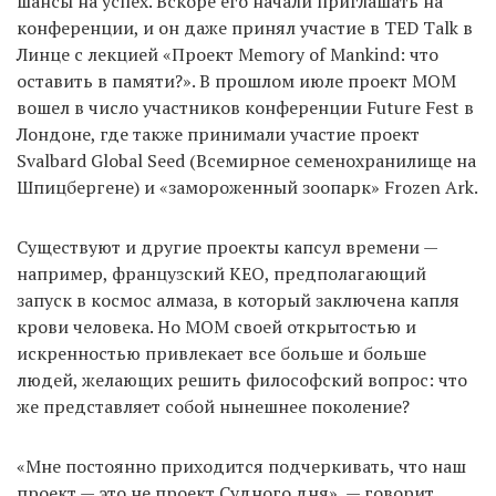
шансы на успех. Вскоре его начали приглашать на
конференции, и он даже принял участие в TED Talk в
Линце с лекцией «Проект Memory of Mankind: что
оставить в памяти?». В прошлом июле проект MOM
вошел в число участников конференции Future Fest в
Лондоне, где также принимали участие проект
Svalbard Global Seed (Всемирное семенохранилище на
Шпицбергене) и «замороженный зоопарк» Frozen Ark.
Существуют и другие проекты капсул времени —
например, французский KEO, предполагающий
запуск в космос алмаза, в который заключена капля
крови человека. Но MOM своей открытостью и
искренностью привлекает все больше и больше
людей, желающих решить философский вопрос: что
же представляет собой нынешнее поколение?
«Мне постоянно приходится подчеркивать, что наш
проект — это не проект Судного дня», — говорит