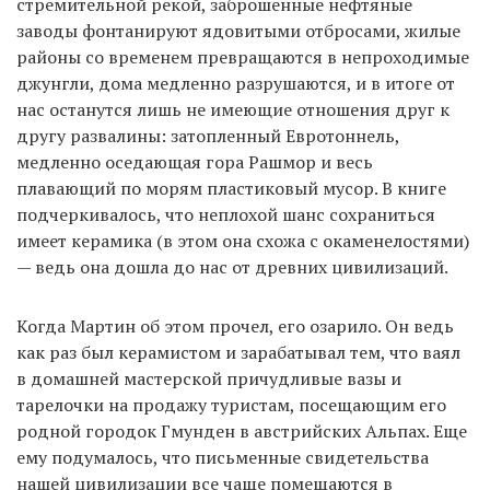
стремительной рекой, заброшенные нефтяные
заводы фонтанируют ядовитыми отбросами, жилые
районы со временем превращаются в непроходимые
джунгли, дома медленно разрушаются, и в итоге от
нас останутся лишь не имеющие отношения друг к
другу развалины: затопленный Евротоннель,
медленно оседающая гора Рашмор и весь
плавающий по морям пластиковый мусор. В книге
подчеркивалось, что неплохой шанс сохраниться
имеет керамика (в этом она схожа с окаменелостями)
— ведь она дошла до нас от древних цивилизаций.
Когда Мартин об этом прочел, его озарило. Он ведь
как раз был керамистом и зарабатывал тем, что ваял
в домашней мастерской причудливые вазы и
тарелочки на продажу туристам, посещающим его
родной городок Гмунден в австрийских Альпах. Еще
ему подумалось, что письменные свидетельства
нашей цивилизации все чаще помещаются в