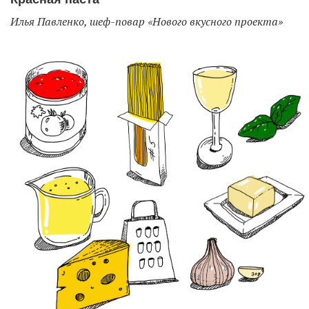
Илья Павленко, шеф-повар «Нового вкусного проекта»
EN
UA