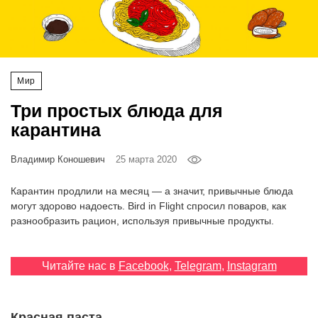
‘21
Фотопроект
Мир
Репортаж
Три простых блюда для
Партнерский
карантина
материал
Владимир Коношевич
25 марта 2020
О
птичке
Карантин продлили на месяц — а значит, привычные блюда
могут здорово надоесть. Bird in Flight спросил поваров, как
разнообразить рацион, используя привычные продукты.
Рекламодателям
Читайте нас в
Facebook
,
Telegram
,
Instagram
Красная паста