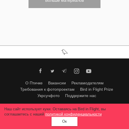
Больше материалов
О Птичке
Вакансии
Рекламодателям
Требования к фотопроектам
Bird in Flight Prize
Укрсучфото
Поддержите нас
Любое использование материалов допускается только с согласия
Наш сайт использует куки. Оставаясь на Bird in Flight, вы
редакции
.
© 2026, Bird In Flight.
соглашаетесь с нашей
политикой конфиденциальности
.
Все права защищены.
Ок