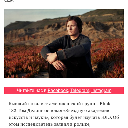
США.
‘21
Фотопроект
Репортаж
Партнерский
материал
О
птичке
Рекламодателям
Читайте нас в
Facebook
,
Telegram
,
Instagram
Бывший вокалист американской группы Blink-
182 Том Делонг основал «Звездную академию
искусств и науки», которая будет изучать НЛО. Об
этом исследователь заявил в ролике,