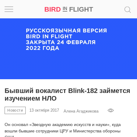
BIRD
FLIGHT
IN
Вдохновение
Почему
это
шедевр
Мир
Игра
Бывший вокалист Blink-182 займется
изучением НЛО
Новости
13 октября 2017
Новости
Алена Агаджикова
Bird
in
Он основал «Звездную академию искусств и науки», куда
Flight
вошли бывшие сотрудники ЦРУ и Министерства обороны
Prize