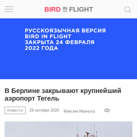
BIRD
FLIGHT
IN
Вдохновение
Почему
это
шедевр
Мир
Игра
В Берлине закрывают крупнейший
аэропорт Тегель
Новости
29 октября 2020
Новости
Максим Ивануха
Bird
in
Flight
Prize