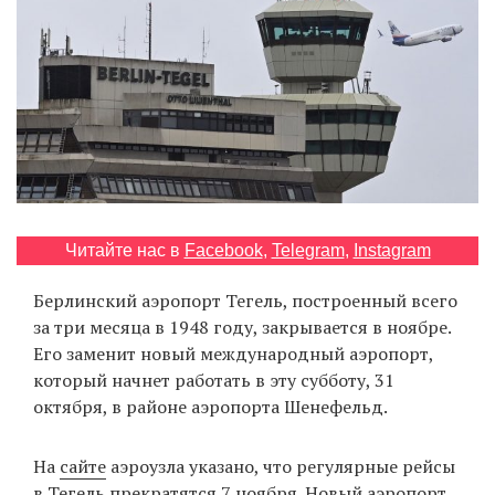
‘21
Фотопроект
Репортаж
Партнерский
материал
Читайте нас в
Facebook
,
Telegram
,
Instagram
О
птичке
Берлинский аэропорт Тегель, построенный всего
за три месяца в 1948 году, закрывается в ноябре.
Рекламодателям
Его заменит новый международный аэропорт,
который начнет работать в эту субботу, 31
октября, в районе аэропорта Шенефельд.
На
сайте
аэроузла указано, что регулярные рейсы
в Тегель прекратятся 7 ноября. Новый аэропорт