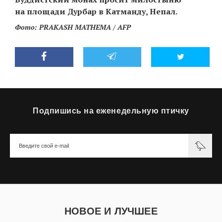
‘21
на площади Дурбар в Катманду, Непал.
Фото: PRAKASH MATHEMA / AFP
Фотопроект
Репортаж
Партнерский
материал
Подпишись на еженедельную птичку
О
птичке
Рекламодателям
НОВОЕ И ЛУЧШЕЕ