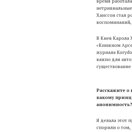
время работала
нетривиальные 
Ханссон стал р
воспоминаний,
В Киев Карола 
«Книжном Арсен
журнала Korydo
важно для авто
существование 
Расскажите о
какому принци
анонимность
Я делала этот 
спорили о том,