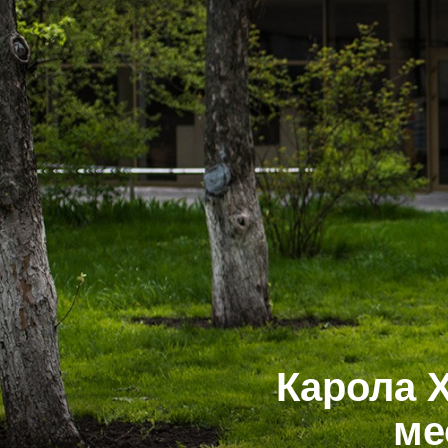
Карола Х
ме