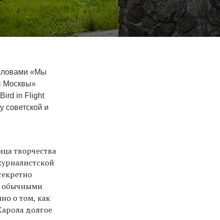
 словами «Мы
ы Москвы»
rd in Flight
у советской и
ица творчества
 журналистской
секретно
 с обычными
но о том, как
Карола долгое