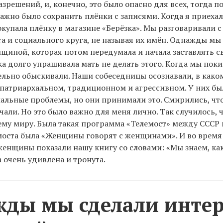
азрешений, и, конечно, это было опасно для всех, тогда 
Важно было сохранить плёнки с записями. Когда я приехал
покупала плёнку в магазине «Берёзка». Мы разговаривали
та и социального круга, не называя их имён. Однажды мы
щиной, которая потом передумала и начала заставлять с
ка долго упрашивала мать не делать этого. Когда мы поки
ельно обыскивали. Наши собеседницы осознавали, в како
 патриархальном, традиционном и агрессивном. У них б
альные проблемы, но они принимали это. Смирились, что
чали. Но это было важно для меня лично. Так случилось, ч
ему миру. Была такая программа «Телемост» между СССР 
моста была «Женщины говорят с женщинами». И во время
енщины показали нашу книгу со словами: «Мы знаем, ка
а очень удивлена и тронута.
ды мы сделали интер