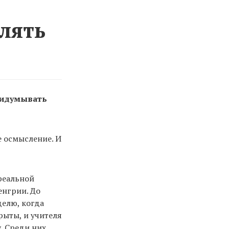
влять
ридумывать
 осмысление. И
 реальной
енгрии. До
делю, когда
рыты, и учителя
. Среди них