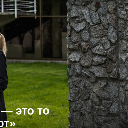
 — это то
ют»