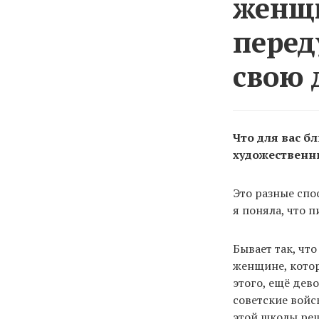
женщи
перед
свою 
Что для вас 
художественн
Это разные спо
я поняла, что 
Бывает так, что
женщине, котор
этого, ещё дев
советские войс
этой школы реш