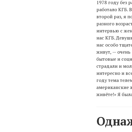
1978 году без р
работало КГБ. 
второй раз, я 
разного возрас
интервью с жен
нас КГБ. Девуш
нас особо тщат
живут, — очень
бытовые и соци
страдали и мол
интересно и вс
году тема теле
американские ж
живёте!» Я был
Однаж