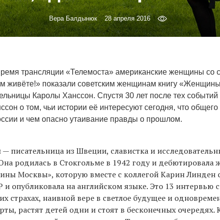
Вера Балдынюк
28 апреля 2016
 время трансляции «Телемоста» американские женщины со
там живёте!» показали советским женщинам книгу «Женщин
льницы Каролы Ханссон. Спустя 30 лет после тех событий Bi
ссон о том, чьи истории её интересуют сегодня, что общего 
ссии и чем опасно утаивание правды о прошлом.
 — писательница из Швеции, славистка и исследовательн
 Она родилась в Стокгольме в 1942 году и дебютировала
ины Москвы», которую вместе с коллегой Карин Линден 
Р и опубликовала на английском языке. Это 13 интервью
х страхах, наивной вере в светлое будущее и одновремен
рты, растят детей одни и стоят в бесконечных очередях. 