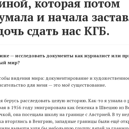
ной, которая потом
умала и начала заста
дочь сдать нас КГБ.
ближе — исследовать документы как журналист или п
ый мир?
собы видения мира: документирование и художественное
писательство для меня — это моё существование.
 я берусь расследовать целую историю. Как-то я узнала о
ая в 1956 году эмигрировала как беженка в Швецию из В
очкой, она посещала школу на границе с Австрией. В ту не
ка вторглись в Венгрию, западные границы были ещё отк
или вывезти хотя бы небольшую группу детей за границу