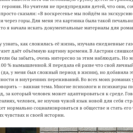
я героиня. Но учителя не предупредили детей, что они, со
 просто сказали: «В воскресенье мы пойдём на экскурсию
и через горы. Для меня эта картинка была такой печально
что я начала искать документальные материалы для рома
у узнать, как сложилась её жизнь, изучала ежедневные газ
газет даёт объёмную картину времени. В Австрии слишко
тели бы забыть, очень интересно за этим наблюдать. Но 
100 % вымышленной. Я передала ей разве что свой личны
 (да, у меня был сложный период в жизни), но добавила 
ости и внутренних переживаний. Во всех моих романах у
ворить — важная тема. Многие психологи и психиатры пи
од, за который человек может адаптироваться к среде. Гов
алиях, человек, не изучив чужой язык новой для себя стр
жет нормально социализироваться в обществе и стать его 
их чувствах и своей истории.