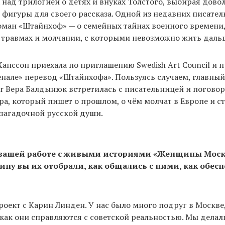
 над трилогией о детях и внуках Толстого, выбирая дово
фигуры для своего рассказа. Одной из недавних писател
оман «Штайнхоф» — о семейных тайнах военного времени,
 травмах и молчании, с которыми невозможно жить даль
Ханссон приехала по приглашению Swedish Art Council и п
але» перевод «Штайнхофа». Пользуясь случаем, главный
r Вера Балдынюк встретилась с писательницей и поговори
ра, который пишет о прошлом, о чём молчат в Европе и ст
загадочной русской души.
 вашей работе с живыми историями «Женщины Моск
пу вы их отобрали, как общались с ними, как обес
?
проект с Карин Линден. У нас было много подруг в Москве
 как они справляются с советской реальностью. Мы делал