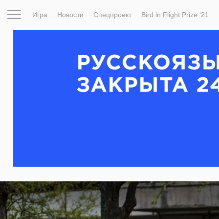
Игра
Новости
Спецпроект
Bird in Flight Prize ‘21
Вдохновение
Почему это шедевр
Мир
Фотопрое