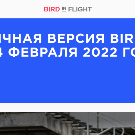
BIRD
FLIGHT
IN
кт
Репортаж