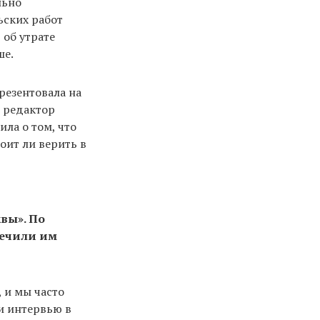
льно
ьских работ
 об утрате
ше.
резентовала на
 редактор
ла о том, что
оит ли верить в
вы». По
печили им
, и мы часто
и интервью в