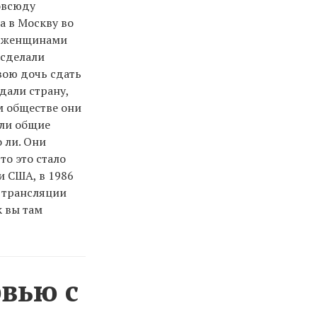
повсюду
а в Москву во
 с женщинами
 сделали
вою дочь сдать
дали страну,
м обществе они
ыли общие
 ли. Они
то это стало
и США, в 1986
 трансляции
к вы там
вью с