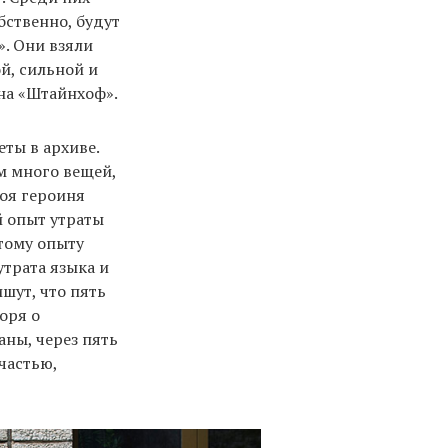
бственно, будут
». Они взяли
й, сильной и
на «Штайнхоф».
еты в архиве.
м много вещей,
моя героиня
й опыт утраты
этому опыту
трата языка и
шут, что пять
оря о
аны, через пять
частью,