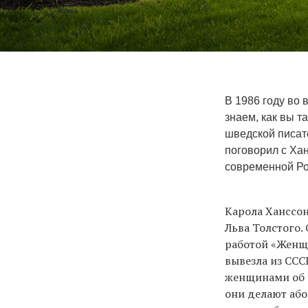
В 1986 году во
знаем, как вы 
шведской писате
поговорил с Хан
современной Ро
Карола Ханссон
Льва Толстого.
работой «Женщ
вывезла из ССС
женщинами об и
они делают або