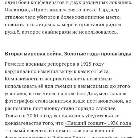
один боец конфедератов в двух различных локациях.
Очевидно, «Пристанище» снято позже. Гарднер
отволок тело убитого в более живописное место,
положил его лицом к камере и приставил рядом
ружьё, которое снайперами не использовалось.
Вторая мировая война. Золотые годы пропаганды
Ремесло военных репортёров в 1925 году
кардинально изменил выпуск камеры Leica.
Компактность и неприхотливость позволили
использовать её для съёмки в немыслимых до этого
условиях, в том числе на поле боя. Документальная
фотография стала цениться выше постановочной, но
распознать постановку стало гораздо сложнее.
Только в 2000-х годах появились убедительные
доказательства того, что
«Павший солдат» 1936 года
— самый известный снимок классика военной
фотожурналистики Роберта Капы — не мог быть снят