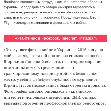
Донбассе внештатным сотрудником Министерства обороны
Украины. Заподозрив его автора Дмитрия Муравского в
постановке, репортёры нарвались на обвинения во лжи,
зависти и отсутствии патриотизма. Продолжая тему, Bird In
EN
UA
Flight исследует махинации в фотографиях войны.
Читайте нас в
Facebook
,
Telegram
,
Instagram
«Это лучшее фото о войне в Украине в 2016 году, на
мой взгляд», — с такой подписью снимок из посёлка
Широкино Донецкой области, на котором морские
пехотинцы под обстрелом помогают
травмированному товарищу дойти в безопасное
место, у себя в фейсбуке
опубликовал
журналист
Юрий Бутусов (позже запись была отредактирована).
Фотография широко разошлась в украинском
интернете, использована многими СМИ, однако
вызвала подозрения профессиональных репортёров.