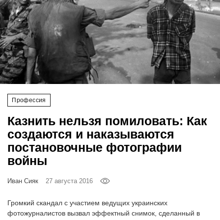
‘21
Фотопроект
Репортаж
Партнерский
материал
Профессия
Казнить нельзя помиловать: Как
О
птичке
создаются и наказываются
постановочные фотографии
Рекламодателям
войны
Иван Сияк
27 августа 2016
Громкий скандал с участием ведущих украинских
фотожурналистов вызвал эффектный снимок, сделанный в