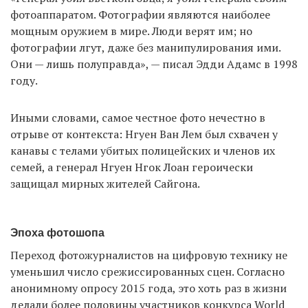
фотоаппаратом. Фотографии являются наиболее
мощным оружием в мире. Люди верят им; но
фотографии лгут, даже без манипулирования ими.
Они — лишь полуправда», — писал Эдди Адамс в 1998
году.
Иными словами, самое честное фото нечестно в
отрыве от контекста: Нгуен Ван Лем был схвачен у
канавы с телами убитых полицейских и членов их
семей, а генерал Нгуен Нгок Лоан героически
защищал мирных жителей Сайгона.
Эпоха фотошопа
Переход фотожурналистов на цифровую технику не
уменьшил число срежиссированных сцен. Согласно
анонимному опросу 2015 года, это хоть раз в жизни
делали более половины участников конкурса World