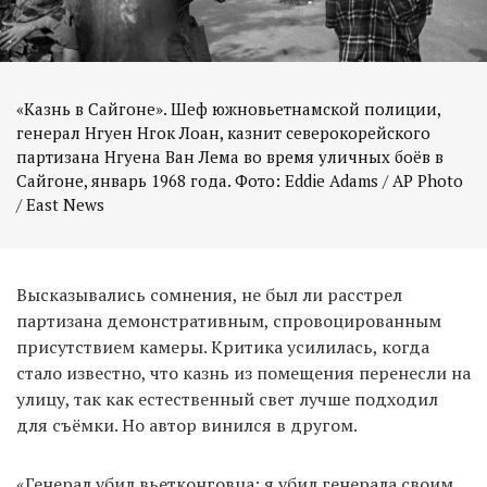
«Казнь в Сайгоне». Шеф южновьетнамской полиции,
генерал Нгуен Нгок Лоан, казнит северокорейского
партизана Нгуена Ван Лема во время уличных боёв в
Сайгоне, январь 1968 года. Фото: Eddie Adams / AP Photo
/ East News
Высказывались сомнения, не был ли расстрел
партизана демонстративным, спровоцированным
присутствием камеры. Критика усилилась, когда
стало известно, что казнь из помещения перенесли на
улицу, так как естественный свет лучше подходил
для съёмки. Но автор винился в другом.
«Генерал убил вьетконговца; я убил генерала своим