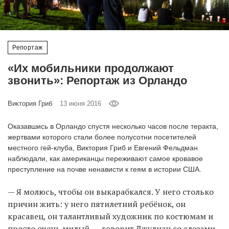
‘21
Фотопроект
Репортаж
Репортаж
«Их мобильники продолжают
звонить»: Репортаж из Орландо
Партнерский
материал
Виктория Гриб
13 июня 2016
О
Оказавшись в Орландо спустя несколько часов после теракта,
птичке
жертвами которого стали более полусотни посетителей
местного гей-клуба, Виктория Гриб и Евгений Фельдман
наблюдали, как американцы переживают самое кровавое
Рекламодателям
преступление на почве ненависти к геям в истории США.
— Я молюсь, чтобы он выкарабкался. У него столько
причин жить: у него пятилетний ребёнок, он
красавец, он талантливый художник по костюмам и
просто очень милый, — говорит Джулиан со слезами