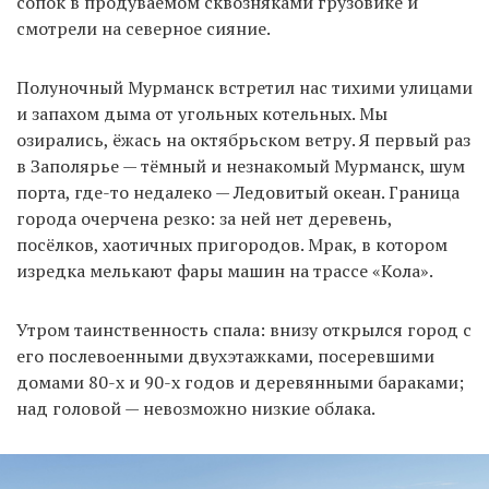
сопок в продуваемом сквозняками грузовике и
смотрели на северное сияние.
EN
UA
Полуночный Мурманск встретил нас тихими улицами
и запахом дыма от угольных котельных. Мы
озирались, ёжась на октябрьском ветру. Я первый раз
в Заполярье — тёмный и незнакомый Мурманск, шум
порта, где-то недалеко — Ледовитый океан. Граница
города очерчена резко: за ней нет деревень,
посёлков, хаотичных пригородов. Мрак, в котором
изредка мелькают фары машин на трассе «Кола».
Утром таинственность спала: внизу открылся город с
его послевоенными двухэтажками, посеревшими
домами 80-х и 90-х годов и деревянными бараками;
над головой — невозможно низкие облака.