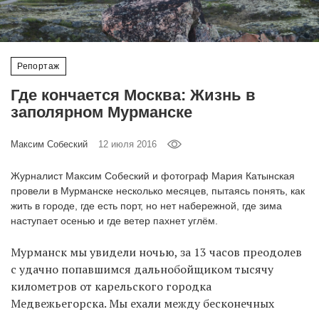
‘21
Фотопроект
Репортаж
Репортаж
Где кончается Москва: Жизнь в
заполярном Мурманске
Партнерский
материал
Максим Собеский
12 июля 2016
О
Журналист Максим Собеский и фотограф Мария Катынская
птичке
провели в Мурманске несколько месяцев, пытаясь понять, как
жить в городе, где есть порт, но нет набережной, где зима
наступает осенью и где ветер пахнет углём.
Рекламодателям
Мурманск мы увидели ночью, за 13 часов преодолев
с удачно попавшимся дальнобойщиком тысячу
километров от карельского городка
Медвежьегорска. Мы ехали между бесконечных