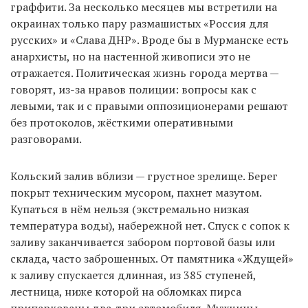
граффити. За несколько месяцев мы встретили на
окраинах только пару размашистых «Россия для
русских» и «Слава ДНР». Вроде бы в Мурманске есть
анархисты, но на настенной живописи это не
отражается. Политическая жизнь города мертва —
говорят, из-за нравов полиции: вопросы как с
левыми, так и с правыми оппозиционерами решают
без протоколов, жёсткими оперативными
разговорами.
Кольский залив вблизи — грустное зрелище. Берег
покрыт техническим мусором, пахнет мазутом.
Купаться в нём нельзя (экстремально низкая
температура воды), набережной нет. Спуск с сопок к
заливу заканчивается забором портовой базы или
склада, часто заброшенных. От памятника «Ждущей»
к заливу спускается длинная, из 385 ступеней,
лестница, ниже которой на обломках пирса
припаркованы два-три автомобиля. Мужчины