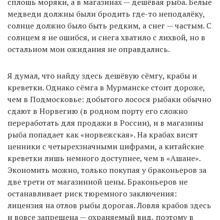
сплошь моряки, а в магазинах — дешёвая рыба. Белые
медведи должны были бродить где-то неподалёку,
солнце должно было быть редким, а снег — частым. С
солнцем я не ошибся, и снега хватило с лихвой, но в
остальном мои ожидания не оправдались.
Я думал, что найду здесь дешёвую сёмгу, крабы и
креветки. Однако сёмга в Мурманске стоит дороже,
чем в Подмосковье: добытого лосося рыбаки обычно
сдают в Норвегию (в родном порту его сложно
переработать для продажи в России), и в магазины
рыба попадает как «норвежская». На крабах висят
ценники с четырехзначными цифрами, а китайские
креветки лишь немного доступнее, чем в «Ашане».
Экономить можно, только покупая у браконьеров за
две трети от магазинной цены. Браконьеров не
останавливает риск тюремного заключения:
лицензия на отлов рыбы дорогая. Ловля крабов здесь
и вовсе запрещена — охраняемый вид, поэтому в