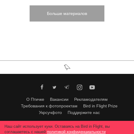
Больше материалов
О Птичке
Вакансии
Рекламодателям
Требования к фотопроектам
Bird in Flight Prize
Укрсучфото
Поддержите нас
Любое использование материалов допускается только с согласия
Наш сайт использует куки. Оставаясь на Bird in Flight, вы
редакции
.
© 2026, Bird In Flight.
соглашаетесь с нашей
политикой конфиденциальности
.