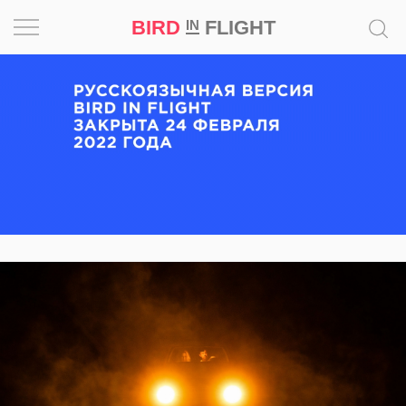
BIRD
FLIGHT
IN
Вдохновение
Почему
это
шедевр
Мир
Игра
Новости
Bird
in
Flight
Prize