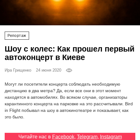
‘21
Фотопроект
Репортаж
Репортаж
Шоу с колес: Как прошел первый
Партнерский
автоконцерт в Киеве
материал
Ира Грищенко
24 июня 2020
О
птичке
Могут ли посетители концерта соблюдать необходимую
дистанцию в два метра? Да, если все они в этот момент
находятся в автомобилях. Во всяком случае, организаторы
Рекламодателям
карантинного концерта на парковке на это рассчитывали. Bird
in Flight побывал на шоу в автокинотеатре и показывает, как
это было.
Читайте нас в
Facebook
,
Telegram
,
Instagram