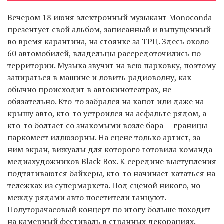
Вечером 18 июня электронный музыкант Monoconda
презентует свой альбом, записанный и выпущенный
EN
UA
во время карантина, на стоянке за ТРЦ. Здесь около
60 автомобилей, владельцы рассредоточились по
территории. Музыка звучит на всю парковку, поэтому
запираться в машине и ловить радиоволну, как
обычно происходит в автокинотеатрах, не
обязательно. Кто-то забрался на капот или даже на
крышу авто, кто-то устроился на асфальте рядом, а
кто-то болтает со знакомыми возле бара — границы
паркомест иллюзорны. На сцене только артист, за
ним экран, вижуалы для которого готовила команда
медиахудожников Black Box. К середине выступления
подтягиваются байкеры, кто-то начинает кататься на
тележках из супермаркета. Под сценой никого, но
между рядами авто посетители танцуют.
Полуторачасовый концерт по итогу больше походит
на камерный фестиваль в странных декорациях.