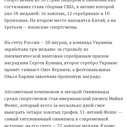
состязаниях стала сборная США, в активе которой
уже 38 медалей: 16 золотых, 12 серебряных и 10
бронзовых. На втором месте находится Китай, а на
EN
UA
третьем — японские спортсмены.
На счету России — 20 наград, а команда Украины
заработала три медали: за стрельбу из
пневматической винтовки серебряным призом
наградили Сергея Кулиша, второе серебро Украине
принёс гимнаст Олег Верняев, а фехтовальщица
Ольга Харлан завоевала бронзовую награду.
Абсолютным чемпионом и звездой Олимпиады
среди спортсменов стал американский пловец Майкл
Фелпс, который всего за несколько дней смог
выиграть четыре золотых трофея. 31-летний Фелпс —
самый титулованный олимпиец в современной
истории: на его счету — 22 золотые медали. Кроме