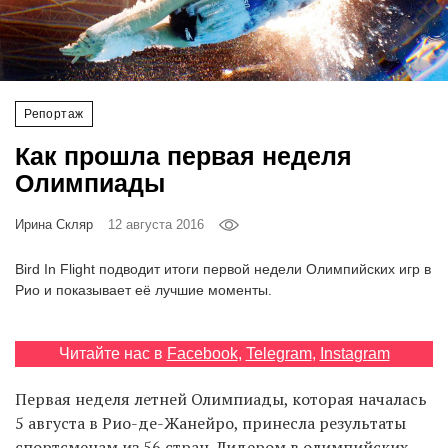
‘21
Фотопроект
Репортаж
Репортаж
Как прошла первая неделя
Партнерский
Олимпиады
материал
Ирина Скляр
12 августа 2016
О
птичке
Bird In Flight подводит итоги первой недели Олимпийских игр в
Рио и показывает её лучшие моменты.
Рекламодателям
Читайте нас в
Facebook
,
Telegram
,
Instagram
Первая неделя летней Олимпиады, которая началась
5 августа в Рио-де-Жанейро, принесла результаты
спортсменам из 56 стран. Лидером в олимпийских