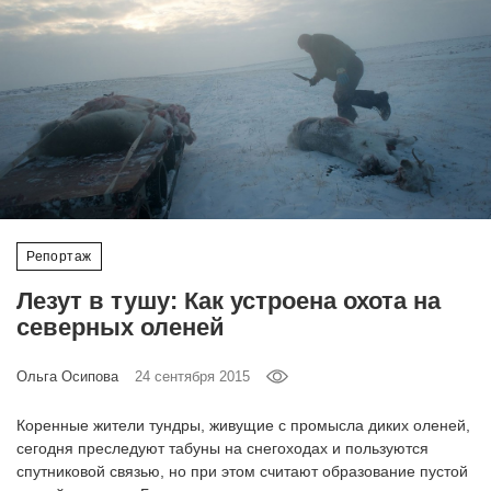
‘21
Фотопроект
Репортаж
Партнерский
материал
Репортаж
О
птичке
Лезут в тушу: Как устроена охота на
северных оленей
Рекламодателям
Ольга Осипова
24 сентября 2015
Коренные жители тундры, живущие с промысла диких оленей,
сегодня преследуют табуны на снегоходах и пользуются
спутниковой связью, но при этом считают образование пустой