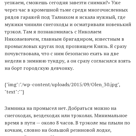
уезжаем, сможешь сегодня завезти снимки?» Уже
через час в кромешной тьме среди многочисленных
рядов гаражей под Талнахом я искала нужный, где
мужики чинили снегоходы и осматривали новенький
трэкол. Там я познакомилась с Николаем
Николаевичем, главным бригадиром, известным в
промысловых кругах под прозвищем Князь. Я сразу
почувствовала, что с ним безопасно ехать на две
недели в зимнюю тундру, а он сразу согласился взять
на борт городскую девчонку.
{"img":"/wp-content/uploads/2015/09/Olen_30.jpg",
"text":""}
Зимника на промысел нет. Добраться можно на
снегоходах, вездеходах или трэколах. Минимальное
время в пути — около 8 часов. В трэколе мы плыли по
кочкам, словно на большой резиновой лодке,