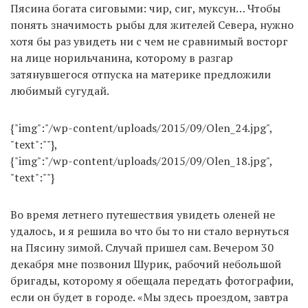
Пясина богата сиговыми: чир, сиг, муксун… Чтобы
понять значимость рыбы для жителей Севера, нужно
хотя бы раз увидеть ни с чем не сравнимый восторг
на лице норильчанина, которому в разгар
затянувшегося отпуска на материке предложили
любимый сугудай.
{"img":"/wp-content/uploads/2015/09/Olen_24.jpg",
"text":""},
{"img":"/wp-content/uploads/2015/09/Olen_18.jpg",
"text":""}
Во время летнего путешествия увидеть оленей не
удалось, и я решила во что бы то ни стало вернуться
на Пясину зимой. Случай пришел сам. Вечером 30
декабря мне позвонил Шурик, рабочий небольшой
бригады, которому я обещала передать фотографии,
если он будет в городе. «Мы здесь проездом, завтра