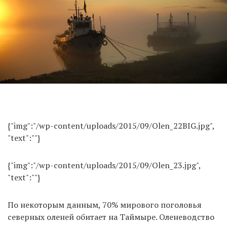
{"img":"/wp-content/uploads/2015/09/Olen_22BIG.jpg",
"text":""}
{"img":"/wp-content/uploads/2015/09/Olen_23.jpg",
"text":""}
По некоторым данным, 70% мирового поголовья
северных оленей обитает на Таймыре. Оленеводство