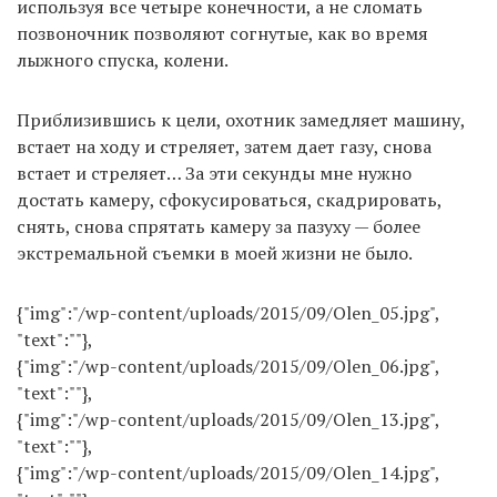
используя все четыре конечности, а не сломать
позвоночник позволяют согнутые, как во время
лыжного спуска, колени.
Приблизившись к цели, охотник замедляет машину,
встает на ходу и стреляет, затем дает газу, снова
встает и стреляет… За эти секунды мне нужно
достать камеру, сфокусироваться, скадрировать,
снять, снова спрятать камеру за пазуху — более
экстремальной съемки в моей жизни не было.
{"img":"/wp-content/uploads/2015/09/Olen_05.jpg",
"text":""},
{"img":"/wp-content/uploads/2015/09/Olen_06.jpg",
"text":""},
{"img":"/wp-content/uploads/2015/09/Olen_13.jpg",
"text":""},
{"img":"/wp-content/uploads/2015/09/Olen_14.jpg",