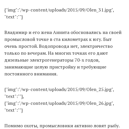
{"img":"/wp-content/uploads/2015/09/Olen_31.jpg",
"text":""}
Владимир и его жена Аннита обосновались на своей
промысловой точке в ста километрах к югу. Быт
очень простой. Водопровода нет, электричество
только по вечерам. На многих точках его дают
дизельные электрогенераторы 70-х годов,
занимающие целую пристройку и требующие
постоянного внимания.
{"img":"/wp-content/uploads/2015/09/Olen_25.jpg",
"text":""},
{"img":"/wp-content/uploads/2015/09/Olen_26.jpg",
"text":""}
Помимо охоты, промысловики активно ловят рыбу.