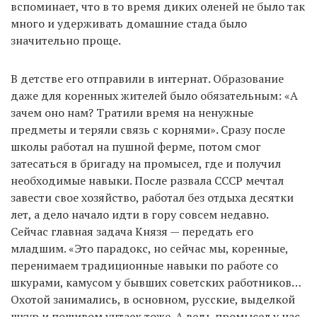
вспоминает, что в то время диких оленей не было так
много и удерживать домашние стада было
значительно проще.
В детстве его отправили в интернат. Образование
даже для коренных жителей было обязательным: «А
зачем оно нам? Тратили время на ненужные
предметы и теряли связь с корнями». Сразу после
школы работал на пушной ферме, потом смог
затесаться в бригаду на промысел, где и получил
необходимые навыки. После развала СССР мечтал
завести свое хозяйство, работал без отдыха десятки
лет, а дело начало идти в гору совсем недавно.
Сейчас главная задача Князя — передать его
младшим. «Это парадокс, но сейчас мы, коренные,
перенимаем традиционные навыки по работе со
шкурами, камусом у бывших советских работников…
Охотой занимались, в основном, русские, выделкой
шкур и пошивом унтаек тоже. А ведь промысел у нас