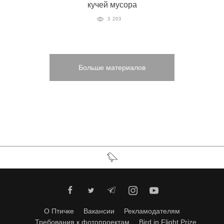
кучей мусора
3 203
Больше материалов
О Птичке
Вакансии
Рекламодателям
Требования к фотопроектам
Bird in Flight Prize