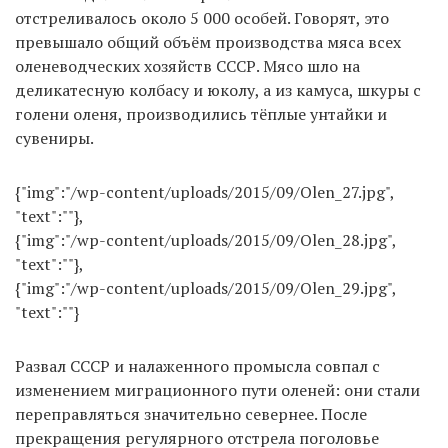
отстреливалось около 5 000 особей. Говорят, это
превышало общий объём производства мяса всех
оленеводческих хозяйств СССР. Мясо шло на
деликатесную колбасу и юколу, а из камуса, шкуры с
голени оленя, производились тёплые унтайки и
сувениры.
{"img":"/wp-content/uploads/2015/09/Olen_27.jpg",
"text":""},
{"img":"/wp-content/uploads/2015/09/Olen_28.jpg",
"text":""},
{"img":"/wp-content/uploads/2015/09/Olen_29.jpg",
"text":""}
Развал СССР и налаженного промысла совпал с
изменением миграционного пути оленей: они стали
переправляться значительно севернее. После
прекращения регулярного отстрела поголовье