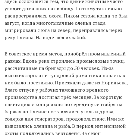
здесь осложняется тем, что дикие животные часто
уводят домашних на свободу. Поэтому так сильно
распространилась охота. Пиком сезона когда-то был
август, когда многотысячные оленьи стада
мигрировали с юга на север, переправляясь через
реку Пясина. На воде шёл их забой.
В советское время метод приобрёл промышленный
размах. Вдоль реки строились промысловые точки,
рассчитанные на бригады до 50 человек. Из-за
высоких зарплат и тундровой романтики попасть в
них было престижно. Приезжали даже из Норильска,
благо отпуск у рабочих тамошнего вредного
производства достигал трёх месяцев. За короткую
навигацию с конца июня по середину сентября на
баржах по Пясине поставлялись уголь и дрова,
солярка для генераторов, продовольствие. Ими же
вывозились оленина и рыба. В период интенсивной
охоты подключались вертолёты. За сезон