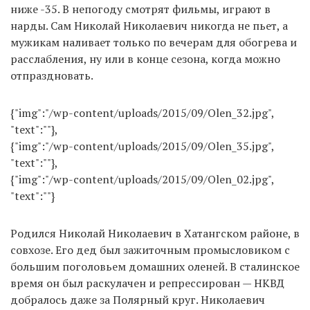
ниже -35. В непогоду смотрят фильмы, играют в
нарды. Сам Николай Николаевич никогда не пьет, а
мужикам наливает только по вечерам для обогрева и
расслабления, ну или в конце сезона, когда можно
отпраздновать.
{"img":"/wp-content/uploads/2015/09/Olen_32.jpg",
"text":""},
{"img":"/wp-content/uploads/2015/09/Olen_35.jpg",
"text":""},
{"img":"/wp-content/uploads/2015/09/Olen_02.jpg",
"text":""}
Родился Николай Николаевич в Хатангском районе, в
совхозе. Его дед был зажиточным промысловиком с
большим поголовьем домашних оленей. В сталинское
время он был раскулачен и репрессирован — НКВД
добралось даже за Полярный круг. Николаевич