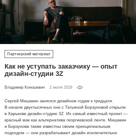
‘21
Фотопроект
Репортаж
Партнерский
Партнерский материал
материал
Как не уступать заказчику — опыт
дизайн-студии
3Z
О
птичке
Владимир Коношевич
2 июля 2019
Рекламодателям
Сергей Мишакин занялся дизайном годам к тридцати.
В начале двухтысячных они с Татьяной Борзуновой открыли
в Харькове дизайн-студию 3Z. Их самый известный проект —
красный мак как альтернатива георгиевской ленте. Мишакин
и Борзунова также известны своим принципиальным
подходом — они разрабатывают дизайн исключительно