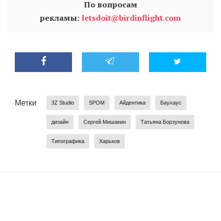
По вопросам
рекламы:
letsdoit@birdinflight.com
Метки
3Z Studio
SPOM
Айдентика
Баухаус
дизайн
Сергей Мишакин
Татьяна Борзунова
Типографика
Харьков