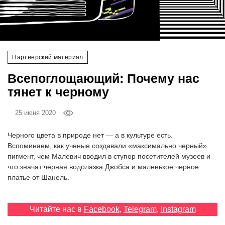
‘21
Фотопроект
Партнерский материал
Репортаж
Всепоглощающий: Почему нас
Партнерский
тянет к черному
материал
25 июня 2020
О
птичке
Черного цвета в природе нет — а в культуре есть.
Вспоминаем, как ученые создавали «максимально черный»
пигмент, чем Малевич вводил в ступор посетителей музеев и
Рекламодателям
что значат черная водолазка Джобса и маленькое черное
платье от Шанель.
Читайте нас в
Facebook
,
Telegram
,
Instagram