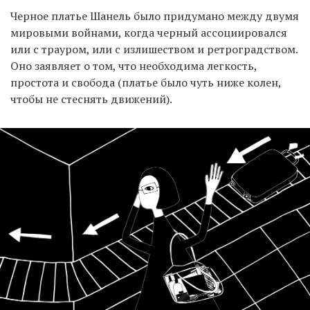
Черное платье Шанель было придумано между двумя
мировыми войнами, когда черный ассоциировался
или с трауром, или с излишеством и ретроградством.
Оно заявляет о том, что необходима легкость,
простота и свобода (платье было чуть ниже колен,
чтобы не стеснять движений).