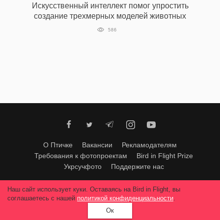
Искусственный интеллект помог упростить
создание трехмерных моделей животных
586
О Птичке
Вакансии
Рекламодателям
Требования к фотопроектам
Bird in Flight Prize
Укрсучфото
Поддержите нас
Любое использование материалов допускается только с согласия
Наш сайт использует куки. Оставаясь на Bird in Flight, вы
редакции
.
© 2026, Bird In Flight.
соглашаетесь с нашей
политикой конфиденциальности
.
Все права защищены.
Ок