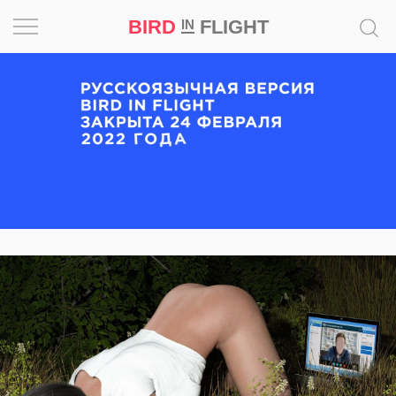
BIRD
FLIGHT
IN
Вдохновение
Почему
это
шедевр
Мир
Игра
Новости
Bird
in
Flight
Prize