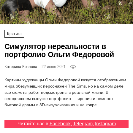
‘21
Фотопроект
Критика
Репортаж
Симулятор нереальности в
Партнерский
портфолио Ольги Федоровой
материал
Катерина Козлова
22 июня 2021
О
птичке
Картины художницы Ольги Федоровой кажутся отображением
мира обезумевших персонажей The Sims, но на самом деле
все сюжеты работ подсмотрены в реальной жизни. В
Рекламодателям
сегодняшнем выпуске портфолио — ирония и немного
бытовой драмы в 3D-визуализациях и на ковре.
Читайте нас в
Facebook
,
Telegram
,
Instagram