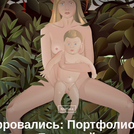
Критика
ровались: Портфоли