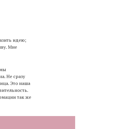
азить идею;
иву. Мне
рмы
а. Не сразу
ица. Это наша
вительность.
мации так же