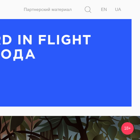
Поиск
Партнерский материал
EN
UA
18+