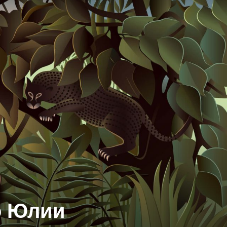
о Юлии