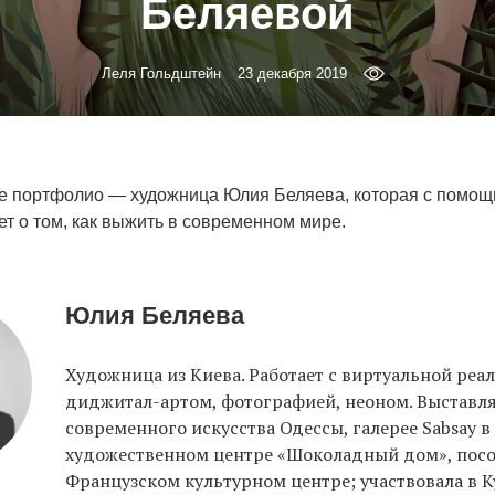
Беляевой
Леля Гольдштейн
23 декабря 2019
е портфолио — художница Юлия Беляева, которая с помо
т о том, как выжить в современном мире.
Юлия Беляева
Художница из Киева. Работает с виртуальной реа
диджитал-артом, фотографией, неоном. Выставля
современного искусства Одессы, галерее Sabsay в
художественном центре «Шоколадный дом», посо
Французском культурном центре; участвовала в Ky