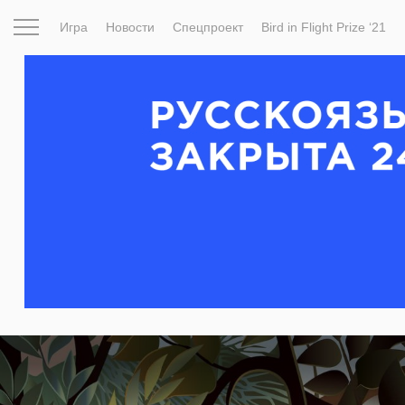
Игра
Новости
Спецпроект
Bird in Flight Prize ‘21
Вдохновение
Почему это шедевр
Мир
Фотопрое