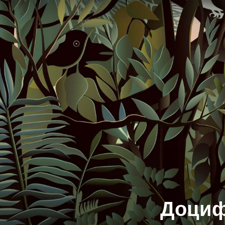
Доциф