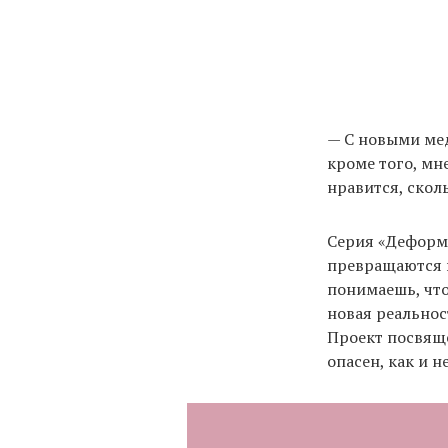
— С новыми мед
кроме того, мн
нравится, скол
Серия «Деформ
превращаются в
понимаешь, что
новая реальнос
Проект посвящ
опасен, как и н