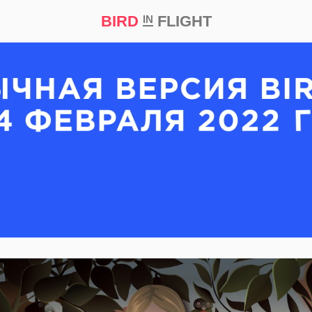
BIRD
FLIGHT
IN
кт
Репортаж