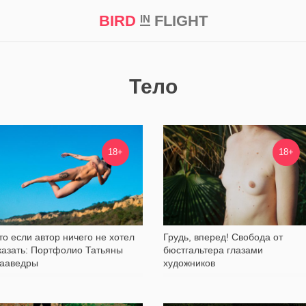
BIRD
FLIGHT
IN
кт
Репортаж
Тело
7 598
11 493
18+
18+
то если автор ничего не хотел
Грудь, вперед! Свобода от
казать: Портфолио Татьяны
бюстгальтера глазами
ааведры
художников