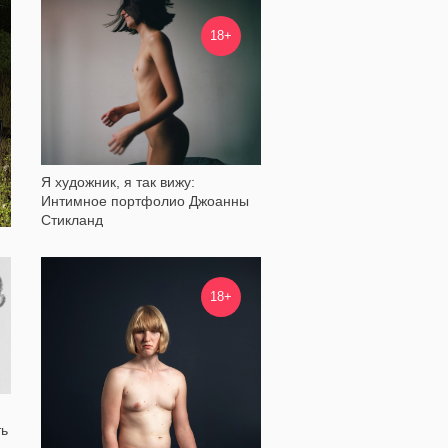
18 583
18+
Я художник, я так вижу:
Интимное портфолио Джоанны
Стикланд
108 714
18+
ть