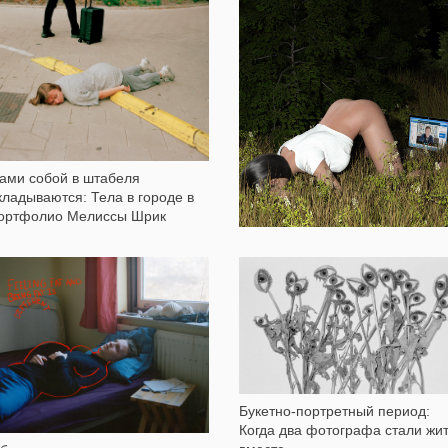
8 841
25 623
ами собой в штабеля
кладываются: Тела в городе в
ортфолио Мелиссы Шрик
2 555
1 266
Симулятор нереальности в
портфолио Ольги Федоровой
Букетно-портретный период:
Когда два фотографа стали жи