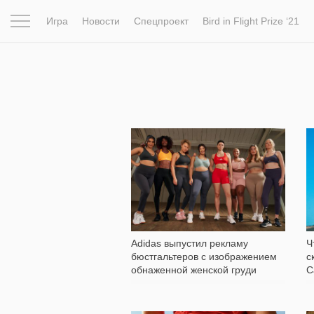
Игра
Новости
Спецпроект
Bird in Flight Prize ‘21
Вдохновение
Почему это шедевр
Мир
Фотопрое
9 829
Adidas выпустил рекламу
Ч
бюстгальтеров с изображением
с
обнаженной женской груди
С