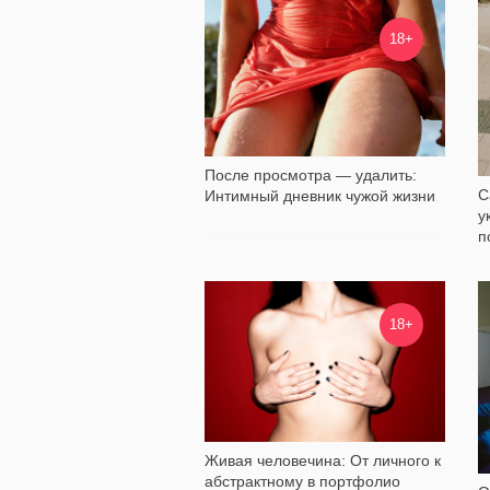
145 446
18+
После просмотра — удалить:
С
Интимный дневник чужой жизни
у
п
5 220
18+
Живая человечина: От личного к
абстрактному в портфолио