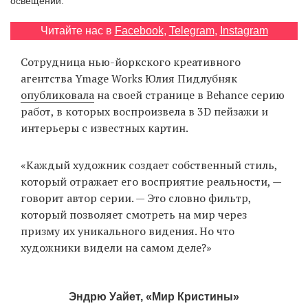
освещении.
‘21
Читайте нас в
Facebook
,
Telegram
,
Instagram
Фотопроект
Сотрудница нью-йоркского креативного
агентства Ymage Works Юлия Пидлубняк
Репортаж
опубликовала
на своей странице в Behance серию
работ, в которых воспроизвела в 3D пейзажи и
Партнерский
интерьеры с известных картин.
материал
«Каждый художник создает собственный стиль,
О
который отражает его восприятие реальности, —
птичке
говорит автор серии. — Это словно фильтр,
который позволяет смотреть на мир через
Рекламодателям
призму их уникального видения. Но что
художники видели на самом деле?»
Эндрю Уайет, «Мир Кристины»