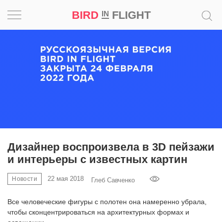
BIRD
FLIGHT
IN
Вдохновение
Почему
это
шедевр
Мир
Игра
Дизайнер воспроизвела в 3D пейзажи
и интерьеры с известных картин
Новости
22 мая 2018
Новости
Глеб Савченко
Bird
in
Все человеческие фигуры с полотен она намеренно убрала,
Flight
чтобы сконцентрироваться на архитектурных формах и
Prize