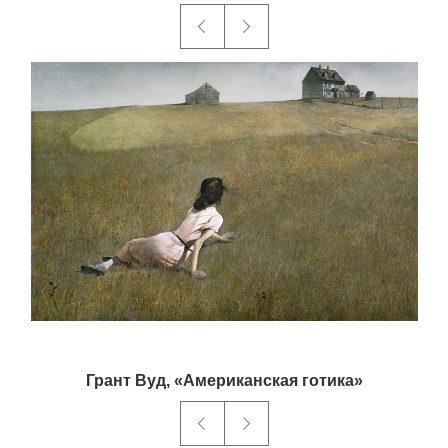
EN
UA
Грант Вуд, «Американская готика»