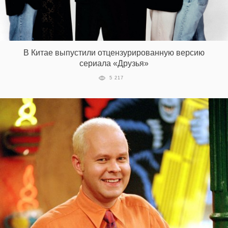
‘21
Фотопроект
В Китае выпустили отцензурированную версию
Репортаж
сериала «Друзья»
5 217
Партнерский
материал
О
птичке
Рекламодателям