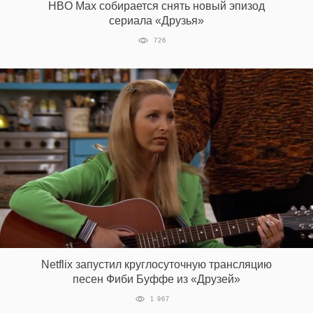
HBO Max собирается снять новый эпизод
сериала «Друзья»
726
Netflix запустил круглосуточную трансляцию
песен Фиби Буффе из «Друзей»
1 967