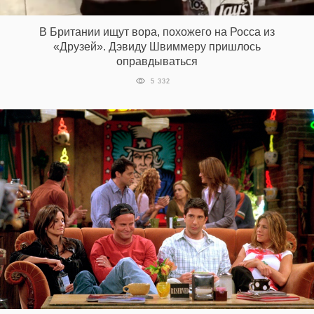
В Британии ищут вора, похожего на Росса из
«Друзей». Дэвиду Швиммеру пришлось
оправдываться
5 332