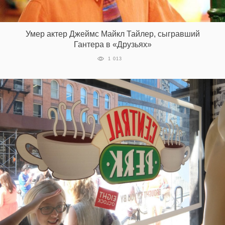
Умер актер Джеймс Майкл Тайлер, сыгравший
EN
UA
Гантера в «Друзьях»
1 013