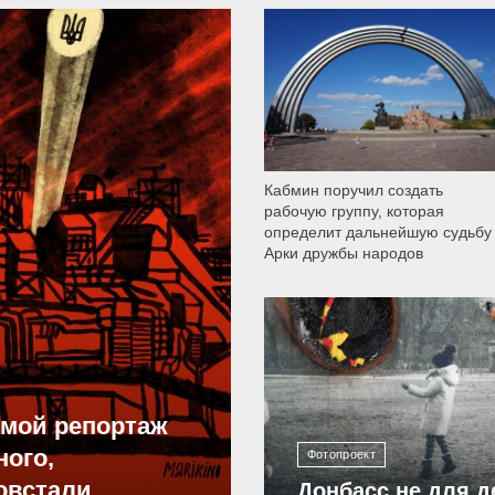
9 790
Кабмин поручил создать
рабочую группу, которая
определит дальнейшую судьбу
Арки дружбы народов
12 307
ямой репортаж
ного,
Фотопроект
овстали
Донбасс не для д