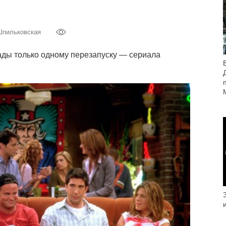
Шпильковская
ады только одному перезапуску — сериала