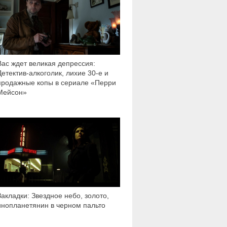
Вас ждет великая депрессия:
Детектив-алкоголик, лихие 30-е и
продажные копы в сериале «Перри
Мейсон»
902
Закладки: Звездное небо, золото,
инопланетянин в черном пальто