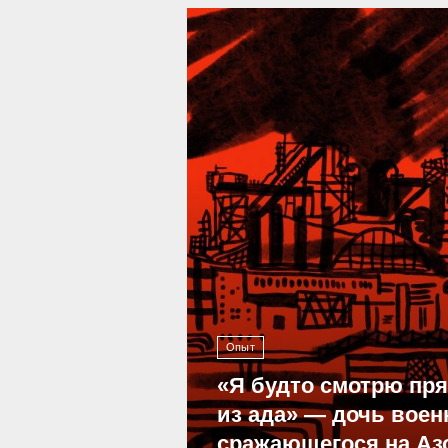
39 296
Опыт
«Я будто смотрю пр
из ада» — дочь воен
сражающегося на Аз