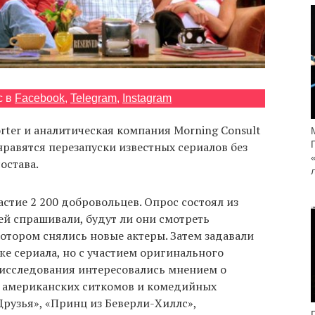
с в
Facebook
,
Telegram
,
Instagram
rter и аналитическая компания Morning Consult
 нравятся перезапуски известных сериалов без
остава.
стие 2 200 добровольцев. Опрос состоял из
лей спрашивали, будут ли они смотреть
отором снялись новые актеры. Затем задавали
же сериала, но с участием оригинального
 исследования интересовались мнением о
х американских ситкомов и комедийных
Друзья», «Принц из Беверли-Хиллс»,