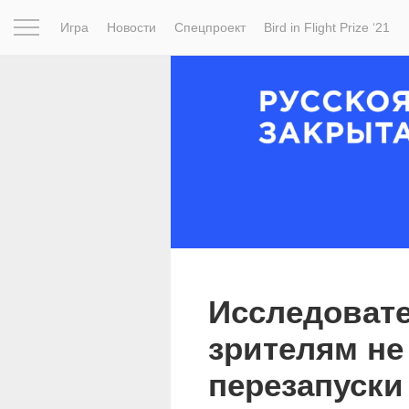
Игра
Новости
Спецпроект
Bird in Flight Prize ‘21
Вдохновение
Почему это шедевр
Мир
Фотопрое
Исследовате
зрителям не
перезапуски