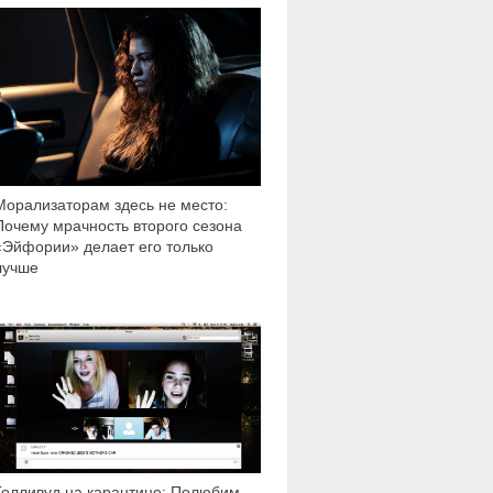
6 594
Морализаторам здесь не место:
Почему мрачность второго сезона
«Эйфории» делает его только
лучше
1 080
Голливуд на карантине: Полюбим