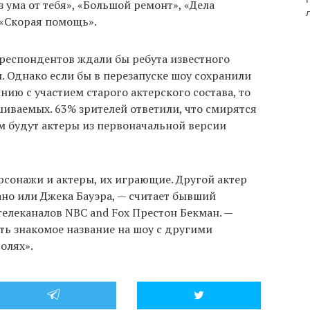
 ума от тебя», «Большой ремонт», «Дела
 «Скорая помощь».
 респондентов ждали бы ребута известного
. Однако если бы в перезапуске шоу сохранили
ю с участием старого актерского состава, то
иваемых. 63% зрителей ответили, что смирятся
м будут актеры из первоначальной версии
рсонажи и актеры, их играющие. Другой актер
но или Джека Бауэра, — считает бывший
елеканалов NBC and Fox Престон Бекман. —
ть знакомое название на шоу с другими
олях».