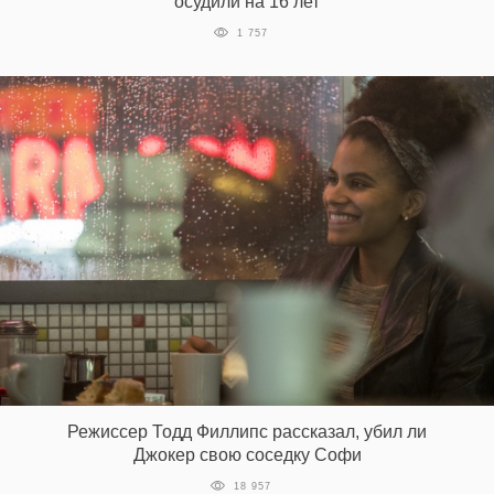
осудили на 16 лет
1 757
EN
UA
Режиссер Тодд Филлипс рассказал, убил ли
Джокер свою соседку Софи
18 957