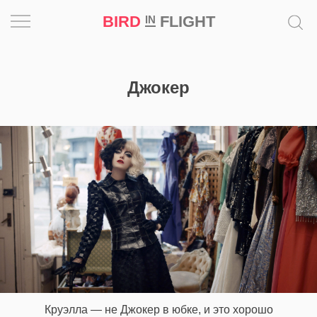
BIRD
FLIGHT
IN
Вдохновение
Джокер
Почему
это
шедевр
Мир
Игра
Новости
Bird
in
Flight
Круэлла — не Джокер в юбке, и это хорошо
Prize