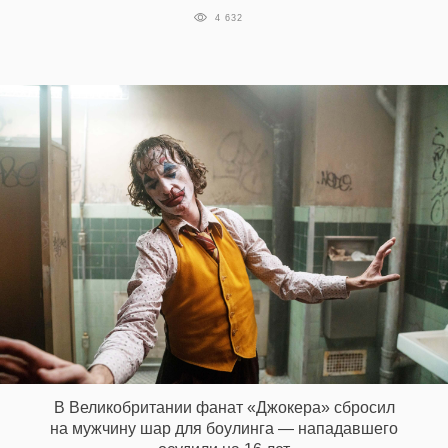
‘21
4 632
Фотопроект
Репортаж
Партнерский
материал
О
птичке
Рекламодателям
В Великобритании фанат «Джокера» сбросил
на мужчину шар для боулинга — нападавшего