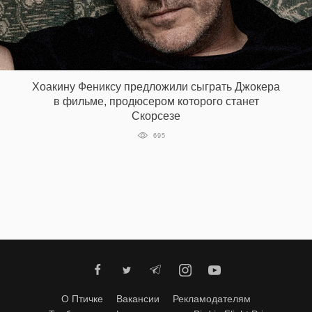
Хоакину Фениксу предложили сыграть Джокера
в фильме, продюсером которого станет
Скорсезе
695
О Птичке
Вакансии
Рекламодателям