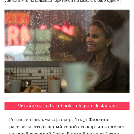
убийств, что наталкивает зрителей на мысль о еще одном.
‘21
Фотопроект
Репортаж
Партнерский
материал
О
птичке
Рекламодателям
Читайте нас в
Facebook
,
Telegram
,
Instagram
Режиссер фильма «Джокер» Тодд Филлипс
рассказал, что главный герой его картины сделал
со своей соседкой Софи. В одной из сцен Артур