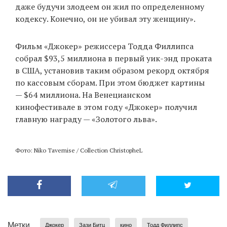
даже будучи злодеем он жил по определенному
кодексу. Конечно, он не убивал эту женщину».
Фильм «Джокер» режиссера Тодда Филлипса
собрал $93,5 миллиона в первый уик-энд проката
в США, установив таким образом рекорд октября
по кассовым сборам. При этом бюджет картины
— $64 миллиона. На Венецианском
кинофестивале в этом году «Джокер» получил
главную награду — «Золотого льва».
Фото: Niko Tavernise / Collection ChristopheL
Метки
Джокер
Зази Битц
кино
Тодд Филлипс