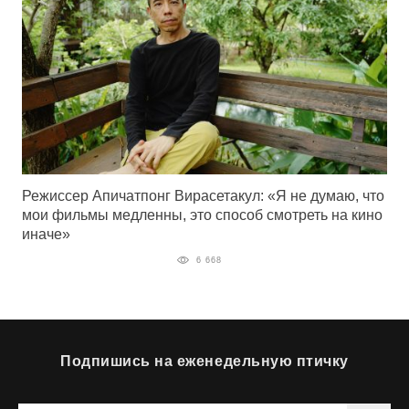
Режиссер Апичатпонг Вирасетакул: «Я не думаю, что
мои фильмы медленны, это способ смотреть на кино
иначе»
6 668
Подпишись на еженедельную птичку