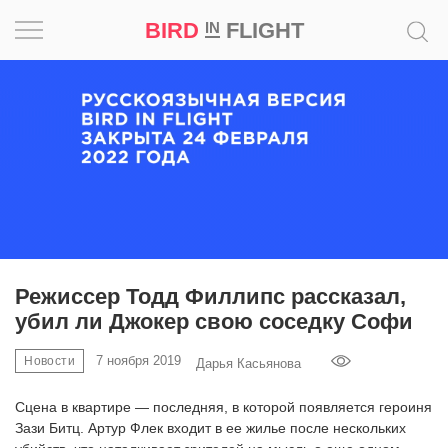
BIRD
FLIGHT
IN
Вдохновение
Почему
это
шедевр
Мир
Игра
Режиссер Тодд Филлипс рассказал,
убил ли Джокер свою соседку Софи
Новости
7 ноября 2019
Новости
Дарья Касьянова
Bird
in
Сцена в квартире — последняя, в которой появляется героиня
Flight
Зази Битц. Артур Флек входит в ее жилье после нескольких
Prize