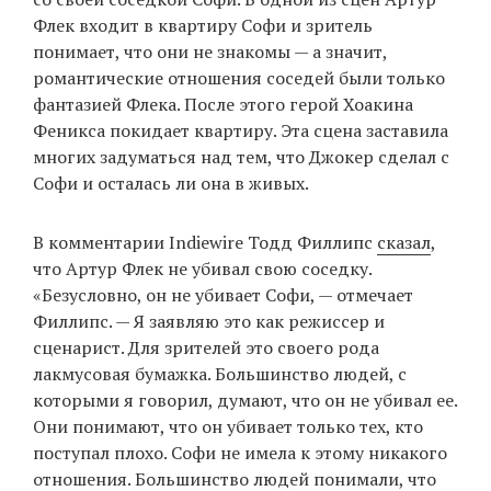
Флек входит в квартиру Софи и зритель
понимает, что они не знакомы — а значит,
романтические отношения соседей были только
EN
UA
фантазией Флека. После этого герой Хоакина
Феникса покидает квартиру. Эта сцена заставила
многих задуматься над тем, что Джокер сделал с
Софи и осталась ли она в живых.
В комментарии Indiewire Тодд Филлипс
сказал
,
что Артур Флек не убивал свою соседку.
«Безусловно, он не убивает Софи, — отмечает
Филлипс. — Я заявляю это как режиссер и
сценарист. Для зрителей это своего рода
лакмусовая бумажка. Большинство людей, с
которыми я говорил, думают, что он не убивал ее.
Они понимают, что он убивает только тех, кто
поступал плохо. Софи не имела к этому никакого
отношения. Большинство людей понимали, что