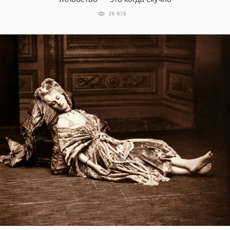
26 878