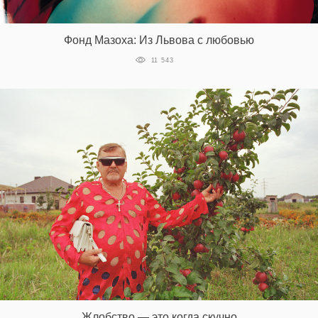
Фонд Мазоха: Из Львова с любовью
EN
UA
11 543
Жлобство — это когда скучно