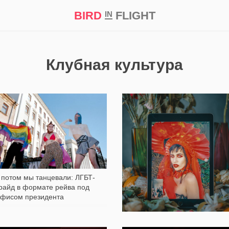
BIRD
FLIGHT
IN
кт
Репортаж
Клубная культура
9 966
4 594
 потом мы танцевали: ЛГБТ-
райд в формате рейва под
фисом президента