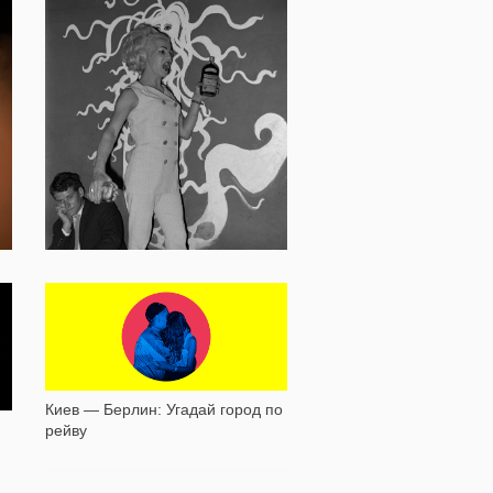
15 509
17 530
Выключите техно, пожалуйста:
Клубные фотографии Билли
Киев — Берлин: Угадай город по
Монка
рейву