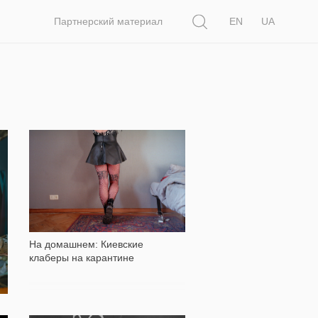
Поиск
Партнерский материал
EN
UA
7 382
На домашнем: Киевские
клаберы на карантине