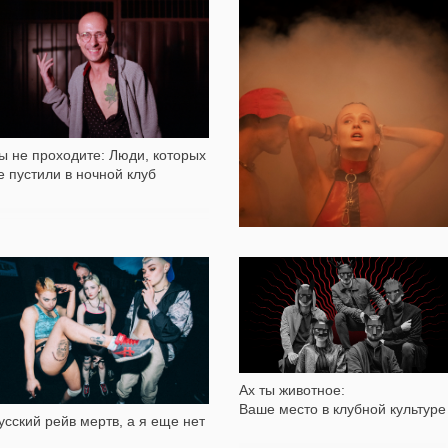
15 190
12 341
Королевы взаперти: Травести-
дивы во время карантина
ы не проходите: Люди, которых
е пустили в ночной клуб
12 863
20 196
Вечеринка «Схемы» Daytime в
фотографиях Валентина Бо
Ах ты животное:
Ваше место в клубной культуре
усский рейв мертв, а я еще нет