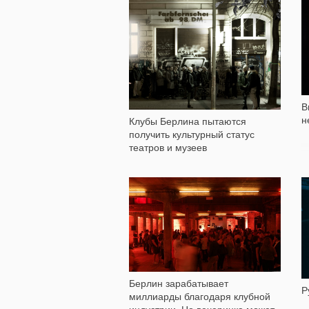
563
В
н
Клубы Берлина пытаются
получить культурный статус
театров и музеев
2 817
Берлин зарабатывает
Р
миллиарды благодаря клубной