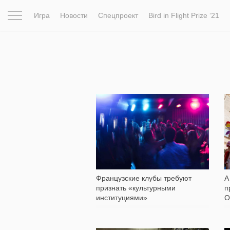
Игра
Новости
Спецпроект
Bird in Flight Prize ‘21
Вдохновение
Почему это шедевр
Мир
Фотопрое
99
Французские клубы требуют
А
признать «культурными
п
институциями»
О