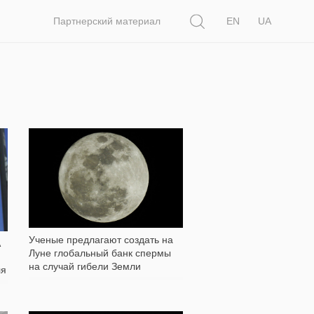
Поиск
Партнерский материал
EN
UA
716
Ученые предлагают создать на
Луне глобальный банк спермы
на случай гибели Земли
ля