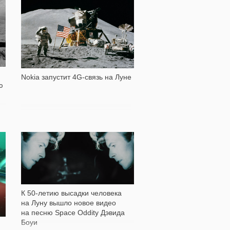
404
Nokia запустит 4G-связь на Луне
ю
534
К 50-летию высадки человека
на Луну вышло новое видео
на песню Space Oddity Дэвида
Боуи