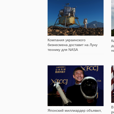
295
Компания украинского
К
бизнесмена доставит на Луну
д
технику для NASA
н
374
В
Японский миллиардер объявил,
р