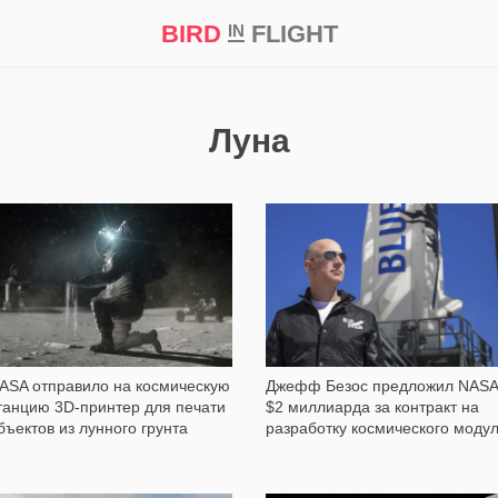
BIRD
FLIGHT
IN
кт
Репортаж
Луна
320
271
ASA отправило на космическую
Джефф Безос предложил NASA
танцию 3D-принтер для печати
$2 миллиарда за контракт на
бъектов из лунного грунта
разработку космического моду