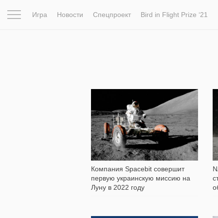
Игра
Новости
Спецпроект
Bird in Flight Prize ‘21
Вдохновение
Почему это шедевр
Мир
Фотопрое
167
Компания Spacebit совершит
N
первую украинскую миссию на
с
Луну в 2022 году
о