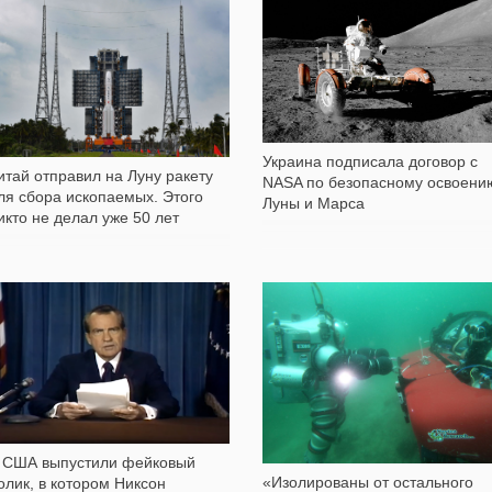
219
448
Украина подписала договор с
итай отправил на Луну ракету
NASA по безопасному освоени
ля сбора ископаемых. Этого
Луны и Марса
икто не делал уже 50 лет
1 929
427
 США выпустили фейковый
«Изолированы от остального
олик, в котором Никсон