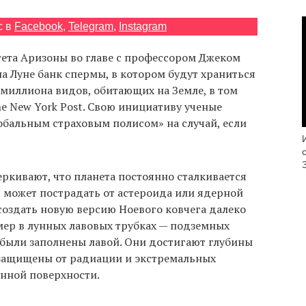
с в
Facebook
,
Telegram
,
Instagram
тета Аризоны во главе с профессором Джеком
на Луне банк спермы, в котором будут храниться
 миллиона видов, обитающих на Земле, в том
e New York Post. Свою инициативу ученые
бальным страховым полисом» на случай, если
ркивают, что планета постоянно сталкивается
 может пострадать от астероида или ядерной
создать новую версию Ноевого ковчега далеко
мер в лунных лавовых трубках — подземных
 были заполнены лавой. Они достигают глубины
о защищены от радиации и экстремальных
унной поверхности.