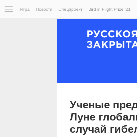
Игра
Новости
Спецпроект
Bird in Flight Prize ‘21
Вдохновение
Почему это шедевр
Мир
Фотопрое
Ученые пред
Луне глобал
случай гибе