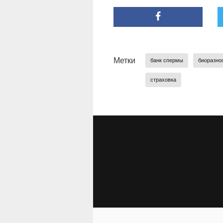
Метки
банк спермы
биоразно
страховка