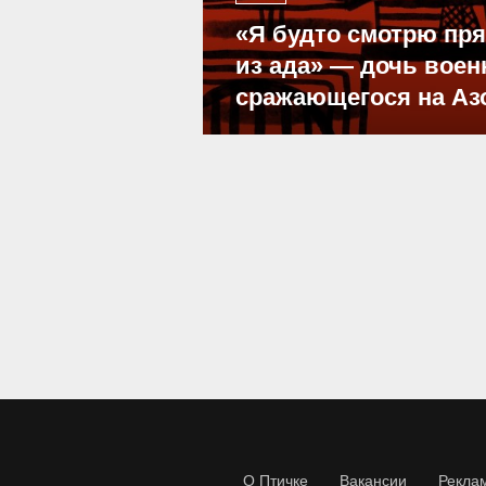
«Я будто смотрю пр
из ада» — дочь воен
сражающегося на Аз
О Птичке
Вакансии
Рекла