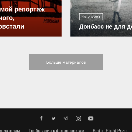
ямой репортаж
ного,
Фотопроект
овстали
Донбасс не для д
Больше материалов
модателям
Требования к фотопроектам
Bird in Flight Prize