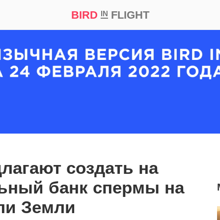
BIRD
FLIGHT
IN
кт
Репортаж
лагают создать на
ьный банк спермы на
ли Земли