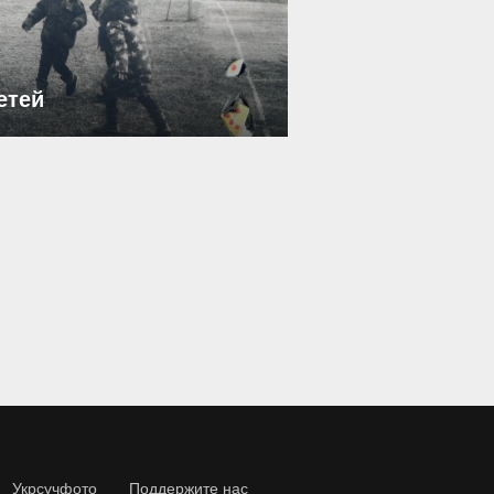
етей
Укрсучфото
Поддержите нас