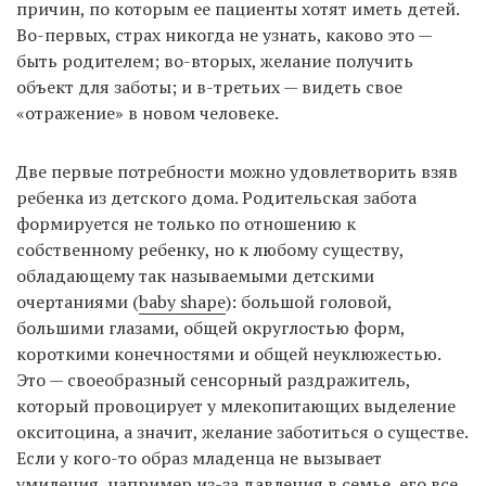
причин, по которым ее пациенты хотят иметь детей.
Во-первых, страх никогда не узнать, каково это —
быть родителем; во-вторых, желание получить
объект для заботы; и в-третьих — видеть свое
«отражение» в новом человеке.
Две первые потребности можно удовлетворить взяв
ребенка из детского дома. Родительская забота
формируется не только по отношению к
собственному ребенку, но к любому существу,
обладающему так называемыми детскими
очертаниями (
baby shape
): большой головой,
большими глазами, общей округлостью форм,
короткими конечностями и общей неуклюжестью.
Это — своеобразный сенсорный раздражитель,
который провоцирует у млекопитающих выделение
окситоцина, а значит, желание заботиться о существе.
Если у кого-то образ младенца не вызывает
умиления, например из-за давления в семье, его все