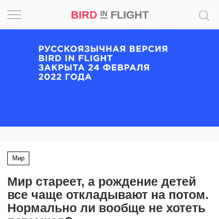
BIRD
FLIGHT
IN
Вдохновение
Почему
это
шедевр
Мир
Игра
Мир
Новости
Мир стареет, а рождение детей
Bird
все чаще откладывают на потом.
in
Нормально ли вообще не хотеть
Flight
Prize