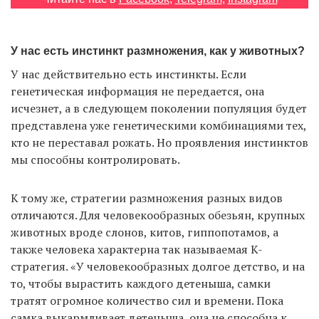
EN
UA
У нас есть инстинкт размножения, как у животных?
У нас действительно есть инстинкты. Если
генетическая информация не передается, она
исчезнет, а в следующем поколении популяция будет
представлена уже генетическими комбинациями тех,
кто не переставал рожать. Но проявления инстинктов
мы способны контролировать.
К тому же, стратегии размножения разных видов
отличаются. Для человекообразных обезьян, крупных
животных вроде слонов, китов, гиппопотамов, а
также человека характерна так называемая K-
стратегия. «У человекообразных долгое детство, и на
то, чтобы вырастить каждого детеныша, самки
тратят огромное количество сил и времени. Пока
самка выкармливает детеныша, она не способна к