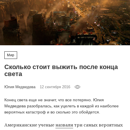
‘21
Фотопроект
Репортаж
Партнерский
Мир
материал
Сколько стоит выжить после конца
О
света
птичке
Юлия Медведева
12 сентября 2016
Рекламодателям
Конец света еще не значит, что все потеряно. Юлия
Медведева разобралась, как уцелеть в каждой из наиболее
вероятных катастроф и во сколько это обойдется.
Американские ученые
назвали
три самых вероятных