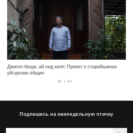
Джигит-бещи, ай нид хелп: Проект о старейшинах
уйгурских общин
1 463
Подпишись на еженедельную птичку