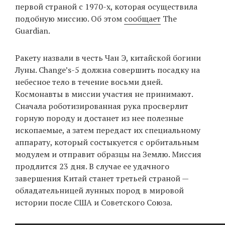
первой страной с 1970-х, которая осуществила
подобную миссию. Об этом
сообщает
The
Guardian.
EN
UA
Ракету назвали в честь Чан Э, китайской богини
Луны. Change’s-5 должна совершить посадку на
небесное тело в течение восьми дней.
Космонавты в миссии участия не принимают.
Сначала роботизированная рука просверлит
горную породу и достанет из нее полезные
ископаемые, а затем передаст их специальному
аппарату, который состыкуется с орбитальным
модулем и отправит образцы на Землю. Миссия
продлится 23 дня. В случае ее удачного
завершения Китай станет третьей страной —
обладательницей лунных пород в мировой
истории после США и Советского Союза.