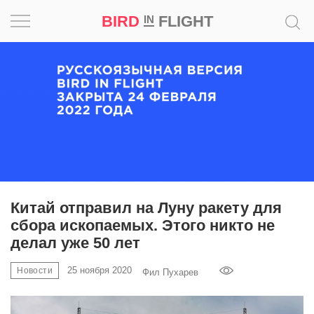
BIRD
FLIGHT
IN
Вдохновение
Почему
это
шедевр
Мир
Игра
Китай отправил на Луну ракету для
сбора ископаемых. Этого никто не
Новости
делал уже 50 лет
Bird
25 ноября 2020
Новости
Фил Пухарев
in
Flight
Prize