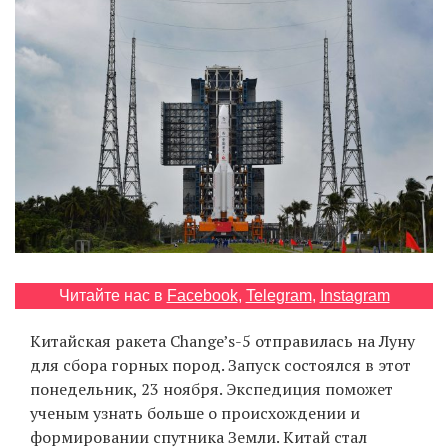
‘21
Фотопроект
Репортаж
Партнерский
материал
О
птичке
Читайте нас в
Facebook
,
Telegram
,
Instagram
Рекламодателям
Китайская ракета Change’s-5 отправилась на Луну
для сбора горных пород. Запуск состоялся в этот
понедельник, 23 ноября. Экспедиция поможет
ученым узнать больше о происхождении и
формировании спутника Земли. Китай стал