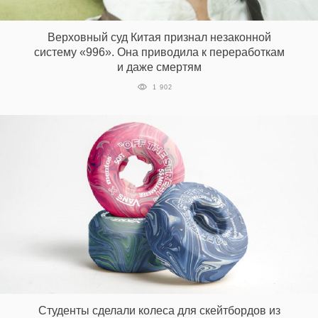
‘21
Верховный суд Китая признал незаконной
Фотопроект
систему «996». Она приводила к переработкам
и даже смертям
Репортаж
1 902
Партнерский
материал
О
птичке
Рекламодателям
Студенты сделали колеса для скейтбордов из