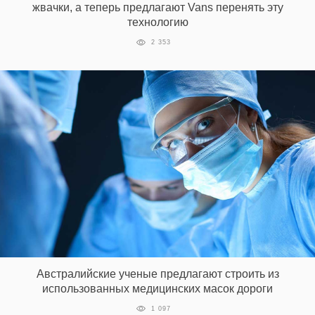
жвачки, а теперь предлагают Vans перенять эту
технологию
2 353
EN
UA
Австралийские ученые предлагают строить из
использованных медицинских масок дороги
1 097