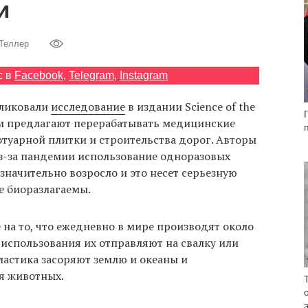
и
 Теллер
с в
Facebook
,
Telegram
,
Instagram
бликовали
исследование
в издании Science of the
ром предлагают перерабатывать медицинские
туарной плитки и строительства дорог. Авторы
из-за пандемии использование одноразовых
значительно возросло и это несет серьезную
не биоразлагаемы.
на то, что ежедневно в мире производят около
 использования их отправляют на свалку или
ластика засоряют землю и океаны и
я животных.