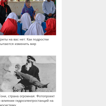
Греты на вас нет: Как подростки
пытаются изменить мир
3 370
Тони, страна огромная: Фотопроект
о влиянии гидроэлектростанций на
экосистему