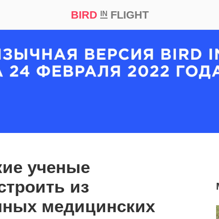
BIRD
FLIGHT
IN
кт
Репортаж
кие ученые
строить из
нных медицинских