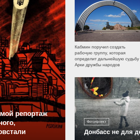
9 790
Кабмин поручил создать
рабочую группу, которая
определит дальнейшую судьбу
Арки дружбы народов
12 305
ямой репортаж
ного,
Фотопроект
овстали
Донбасс не для д