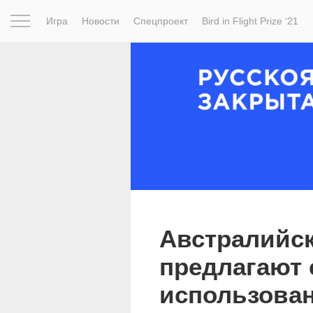
Игра
Новости
Спецпроект
Bird in Flight Prize ‘21
Вдохновение
Почему это шедевр
Мир
Фотопрое
Австралийс
предлагают 
использова