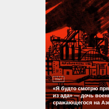
39 295
Опыт
«Я будто смотрю пр
из ада» — дочь воен
сражающегося на Аз