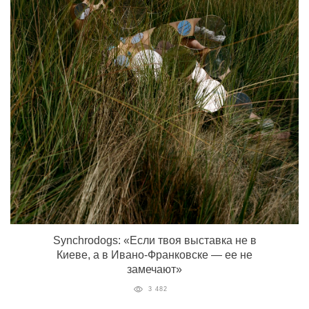
Synchrodogs: «Если твоя выставка не в
Киеве, а в Ивано-Франковске — ее не
замечают»
3 482