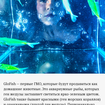
GloFish — первые ГМО, которые будут продаваться как
домашние животные. Это аквариумные рыбы, которых
ген медузы заставляет светиться ярко-зеленым цветом.
GloFish также бывают красными (ген морских кораллов)
и оранжевыми (другой ген медузы). Первоначально