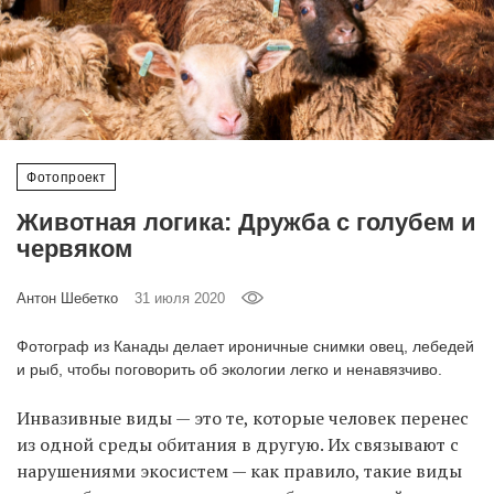
‘21
Фотопроект
Репортаж
Фотопроект
Партнерский
материал
Животная логика: Дружба с голубем и
червяком
О
птичке
Антон Шебетко
31 июля 2020
Фотограф из Канады делает ироничные снимки овец, лебедей
Рекламодателям
и рыб, чтобы поговорить об экологии легко и ненавязчиво.
Инвазивные виды — это те, которые человек перенес
из одной среды обитания в другую. Их связывают с
нарушениями экосистем — как правило, такие виды