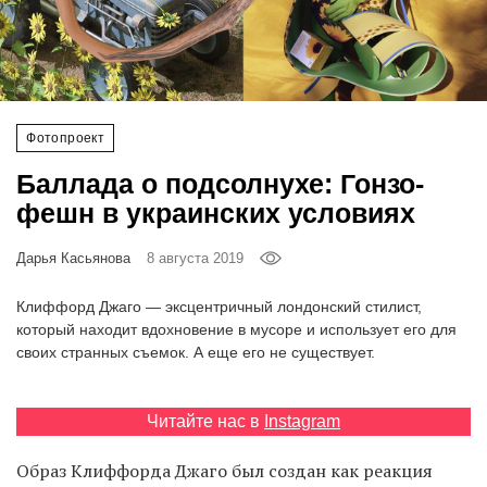
‘21
Фотопроект
Репортаж
Фотопроект
Баллада о подсолнухе: Гонзо-
Партнерский
фешн в украинских условиях
материал
Дарья Касьянова
8 августа 2019
О
птичке
Клиффорд Джаго — эксцентричный лондонский стилист,
который находит вдохновение в мусоре и использует его для
Рекламодателям
своих странных съемок. А еще его не существует.
Читайте нас в
Instagram
Образ Клиффорда Джаго был создан как реакция