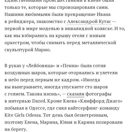
Единственными происшествиями в Киеве были
только те, которые мы спровоцировали сами.
Нашими любимыми были превращение Ивана
в рейнджера, знакомство с
Александрой Кутас
—
первой в мире моделью в инвалидной коляске. И то,
как мы взбирались на крышу отеля с живым
оркестром, чтобы снимать перед металлической
скульптурой Марио.
В руках у «Лейбовица» и «Пенна» была сотня
воздушных шаров, которые оторвались и улетели
в небо перед первым же кадром. «Иногда
вы выигрываете, иногда упускаете сто шаров
с гелием. Такова жизнь», —
сказали
фотографы
в интервью Dazed. Кроме Киева «Клиффорд Джаго»
побывал в Одессе, где снял кайтсерфинг-команду
Kite Girls Odessa. Тот день был безветренным,
поэтому Елена, Марина, Юлия и Карина позировали
на берегу.