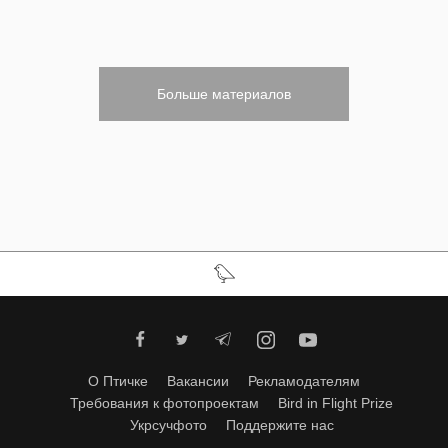
Больше материалов
О Птичке
Вакансии
Рекламодателям
Требования к фотопроектам
Bird in Flight Prize
Укрсучфото
Поддержите нас